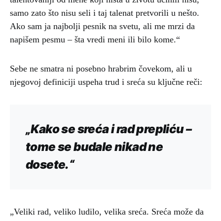
samo zato što nisu seli i taj talenat pretvorili u nešto.
Ako sam ja najbolji pesnik na svetu, ali me mrzi da
napišem pesmu – šta vredi meni ili bilo kome.“
Sebe ne smatra ni posebno hrabrim čovekom, ali u
njegovoj definiciji uspeha trud i sreća su ključne reči:
„Kako se sreća i rad prepliću –
tome se budale nikad ne
dosete.“
„Veliki rad, veliko ludilo, velika sreća. Sreća može da