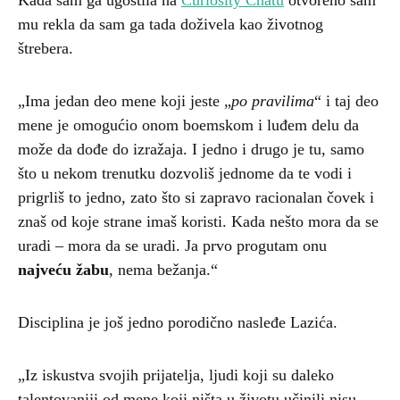
mu rekla da sam ga tada doživela kao životnog
štrebera.
„Ima jedan deo mene koji jeste „
po pravilima
“ i taj deo
mene je omogućio onom boemskom i luđem delu da
može da dođe do izražaja. I jedno i drugo je tu, samo
što u nekom trenutku dozvoliš jednome da te vodi i
prigrliš to jedno, zato što si zapravo racionalan čovek i
znaš od koje strane imaš koristi. Kada nešto mora da se
uradi – mora da se uradi. Ja prvo progutam onu
najveću žabu
, nema bežanja.“
Disciplina je još jedno porodično nasleđe Lazića.
„Iz iskustva svojih prijatelja, ljudi koji su daleko
talentovaniji od mene koji ništa u životu učinili nisu,