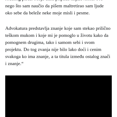
nego što sam naučio da pišem maltretirao sam ljude
oko sebe da beleže neke moje misli i pesme.
Advokatura predstavlja znanje koje sam stekao prilično
teškom mukom i koje mi je pomoglo u životu kako da
pomognem drugima, tako i samom sebi i svom
projektu. Do tog zvanja nije bilo lako doći i cenim
svakoga ko ima znanje, a ta titula između ostalog znači
i znanje.“