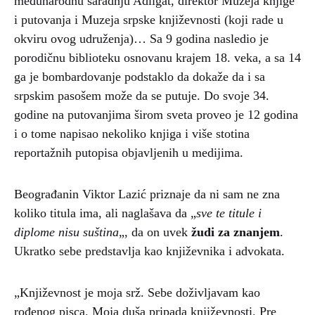
međunarodnu saradnju Adligat, direktor Muzeja knjige
i putovanja i Muzeja srpske književnosti (koji rade u
okviru ovog udruženja)… Sa 9 godina nasledio je
porodičnu biblioteku osnovanu krajem 18. veka, a sa 14
ga je bombardovanje podstaklo da dokaže da i sa
srpskim pasošem može da se putuje. Do svoje 34.
godine na putovanjima širom sveta proveo je 12 godina
i o tome napisao nekoliko knjiga i više stotina
reportažnih putopisa objavljenih u medijima.
Beograđanin Viktor Lazić priznaje da ni sam ne zna
koliko titula ima, ali naglašava da „
sve te titule i
diplome nisu suština
„, da on uvek
žudi za znanjem
.
Ukratko sebe predstavlja kao književnika i advokata.
„Književnost je moja srž. Sebe doživljavam kao
rođenog pisca. Moja duša pripada književnosti. Pre