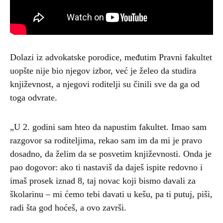
Dolazi iz advokatske porodice, međutim Pravni fakultet
uopšte nije bio njegov izbor, već je želeo da studira
književnost, a njegovi roditelji su činili sve da ga od
toga odvrate.
„U 2. godini sam hteo da napustim fakultet. Imao sam
razgovor sa roditeljima, rekao sam im da mi je pravo
dosadno, da želim da se posvetim književnosti. Onda je
pao dogovor: ako ti nastaviš da daješ ispite redovno i
imaš prosek iznad 8, taj novac koji bismo davali za
školarinu – mi ćemo tebi davati u kešu, pa ti putuj, piši,
radi šta god hoćeš, a ovo završi.