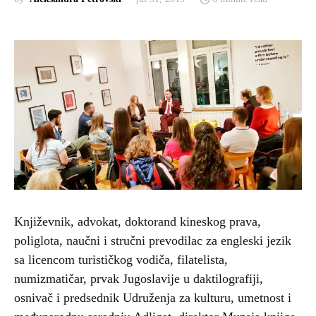
Književnik, advokat, doktorand kineskog prava,
poliglota, naučni i stručni prevodilac za engleski jezik
sa licencom turističkog vodiča, filatelista,
numizmatičar, prvak Jugoslavije u daktilografiji,
osnivač i predsednik Udruženja za kulturu, umetnost i