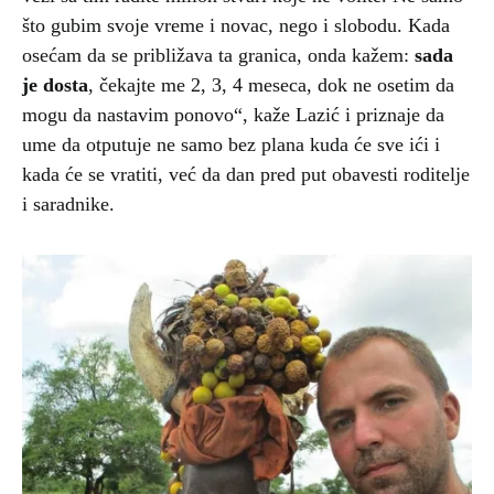
što gubim svoje vreme i novac, nego i slobodu. Kada
osećam da se približava ta granica, onda kažem:
sada
je dosta
, čekajte me 2, 3, 4 meseca, dok ne osetim da
mogu da nastavim ponovo“, kaže Lazić i priznaje da
ume da otputuje ne samo bez plana kuda će sve ići i
kada će se vratiti, već da dan pred put obavesti roditelje
i saradnike.