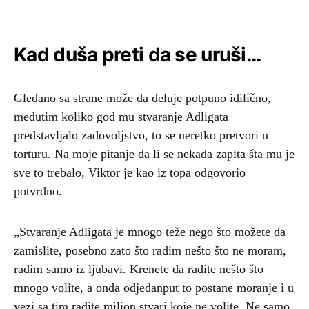
Kad duša preti da se uruši…
Gledano sa strane može da deluje potpuno idilično,
međutim koliko god mu stvaranje Adligata
predstavljalo zadovoljstvo, to se neretko pretvori u
torturu. Na moje pitanje da li se nekada zapita šta mu je
sve to trebalo, Viktor je kao iz topa odgovorio
potvrdno.
„Stvaranje Adligata je mnogo teže nego što možete da
zamislite, posebno zato što radim nešto što ne moram,
radim samo iz ljubavi. Krenete da radite nešto što
mnogo volite, a onda odjedanput to postane moranje i u
vezi sa tim radite milion stvari koje ne volite. Ne samo