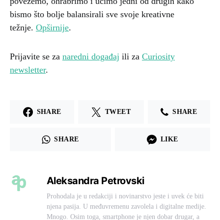
povežemo, ohrabrimo i učimo jedni od drugih kako
bismo što bolje balansirali sve svoje kreativne
težnje.
Opširnije
.
Prijavite se za
naredni događaj
ili za
Curiosity
newsletter
.
SHARE
TWEET
SHARE
SHARE
LIKE
Aleksandra Petrovski
Prohodala je u redakciji i novinarstvo jeste i uvek će biti
njena pasija. U međuvremenu zavolela i digitalne medije.
Mnogo. Osim toga, smartphone je njen dobar drugar, a