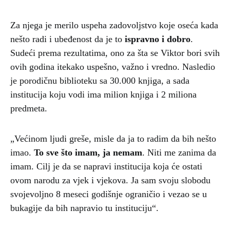
Za njega je merilo uspeha zadovoljstvo koje oseća kada
nešto radi i ubeđenost da je to
ispravno i dobro
.
Sudeći prema rezultatima, ono za šta se Viktor bori svih
ovih godina itekako uspešno, važno i vredno. Nasledio
je porodičnu biblioteku sa 30.000 knjiga, a sada
institucija koju vodi ima milion knjiga i 2 miliona
predmeta.
„Većinom ljudi greše, misle da ja to radim da bih nešto
imao.
To sve što imam, ja nemam
. Niti me zanima da
imam. Cilj je da se napravi institucija koja će ostati
ovom narodu za vjek i vjekova. Ja sam svoju slobodu
svojevoljno 8 meseci godišnje ograničio i vezao se u
bukagije da bih napravio tu instituciju“.