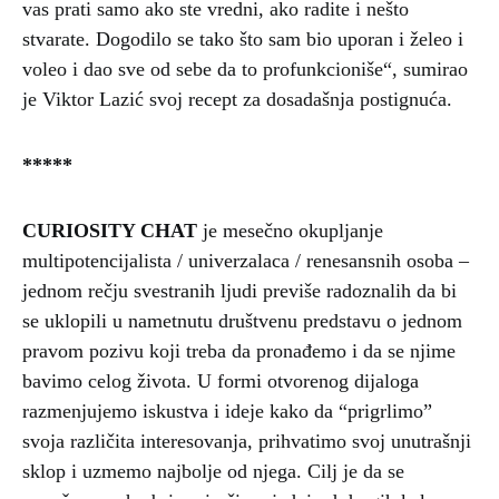
vas prati samo ako ste vredni, ako radite i nešto
stvarate. Dogodilo se tako što sam bio uporan i želeo i
voleo i dao sve od sebe da to profunkcioniše“, sumirao
je Viktor Lazić svoj recept za dosadašnja postignuća.
*****
CURIOSITY CHAT
je mesečno okupljanje
multipotencijalista / univerzalaca / renesansnih osoba –
jednom rečju svestranih ljudi previše radoznalih da bi
se uklopili u nametnutu društvenu predstavu o jednom
pravom pozivu koji treba da pronađemo i da se njime
bavimo celog života. U formi otvorenog dijaloga
razmenjujemo iskustva i ideje kako da “prigrlimo”
svoja različita interesovanja, prihvatimo svoj unutrašnji
sklop i uzmemo najbolje od njega. Cilj je da se