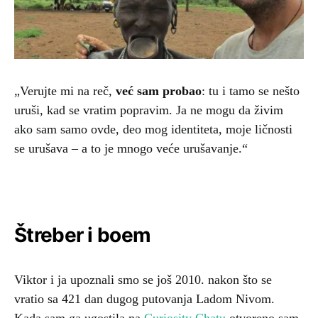
„Verujte mi na reč,
već sam probao
: tu i tamo se nešto
uruši, kad se vratim popravim. Ja ne mogu da živim
ako sam samo ovde, deo mog identiteta, moje ličnosti
se urušava – a to je mnogo veće urušavanje.“
Štreber i boem
Viktor i ja upoznali smo se još 2010. nakon što se
vratio sa 421 dan dugog putovanja Ladom Nivom.
Kada sam ga ugostila na
Curiosity Chatu
otvoreno sam