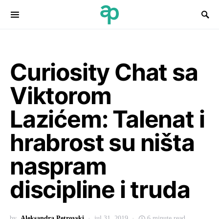
Search for:
Curiosity Chat sa
Viktorom
Lazićem: Talenat i
hrabrost su ništa
naspram
discipline i truda
by
Aleksandra Petrovski
jul 31, 2019
6 minute read