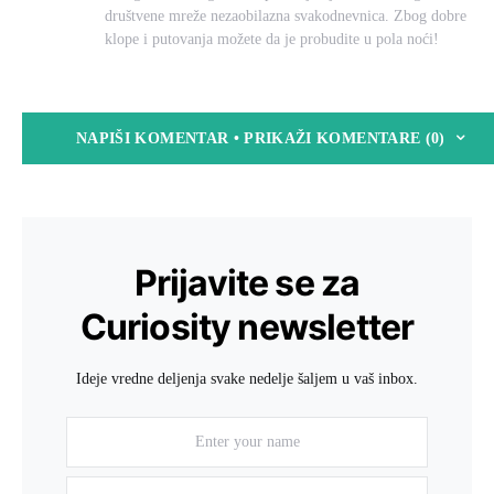
društvene mreže nezaobilazna svakodnevnica. Zbog dobre
klope i putovanja možete da je probudite u pola noći!
NAPIŠI KOMENTAR • PRIKAŽI KOMENTARE (0)
Prijavite se za
Curiosity newsletter
Ideje vredne deljenja svake nedelje šaljem u vaš inbox.