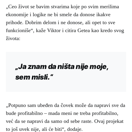
„Ceo život se bavim stvarima koje po svim merilima
ekonomije i logike ne bi smele da donose ikakve
prihode. Dobrim delom i ne donose, ali opet to sve
funkcioniše“, kaže Viktor i citira Getea kao kredo svog
života:
„Ja znam da ništa nije moje,
sem misli.“
„Potpuno sam ubeđen da čovek može da napravi sve da
bude profitabilno – mada meni ne treba profitabilno,
već da se napravi da samo od sebe raste. Ovaj projekat
to još uvek nije, ali će biti“, dodaje.