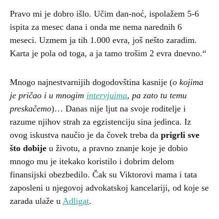
Pravo mi je dobro išlo. Učim dan-noć, ispolažem 5-6
ispita za mesec dana i onda me nema narednih 6
meseci. Uzmem ja tih 1.000 evra, još nešto zaradim.
Karta je pola od toga, a ja tamo trošim 2 evra dnevno.“
Mnogo najnestvarnijih dogodovština kasnije (
o kojima
je pričao i u mnogim
intervjuima
, pa zato tu temu
preskačemo
)… Danas nije ljut na svoje roditelje i
razume njihov strah za egzistenciju sina jedinca. Iz
ovog iskustva naučio je da čovek treba da
prigrli sve
što dobije
u životu, a pravno znanje koje je dobio
mnogo mu je itekako koristilo i dobrim delom
finansijski obezbedilo. Čak su Viktorovi mama i tata
zaposleni u njegovoj advokatskoj kancelariji, od koje se
zarada ulaže u
Adligat
.