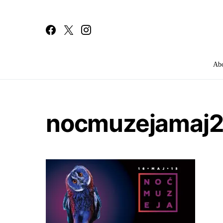
Ab
Search for:
nocmuzejamaj