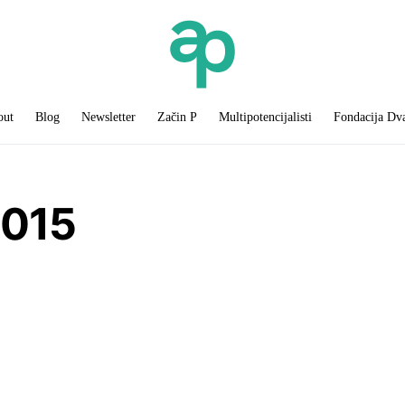
out
Blog
Newsletter
Začin P
Multipotencijalisti
Fondacija Dv
2015