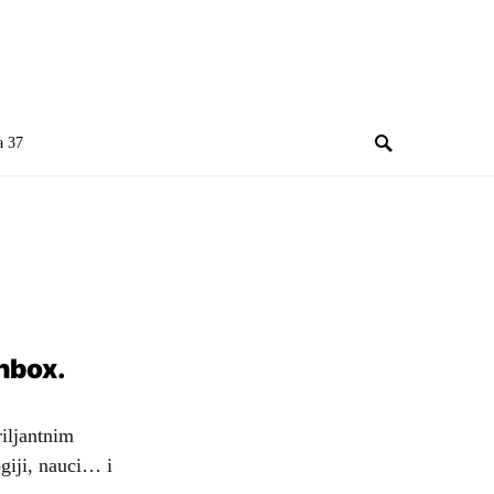
a 37
inbox.
riljantnim
giji, nauci… i