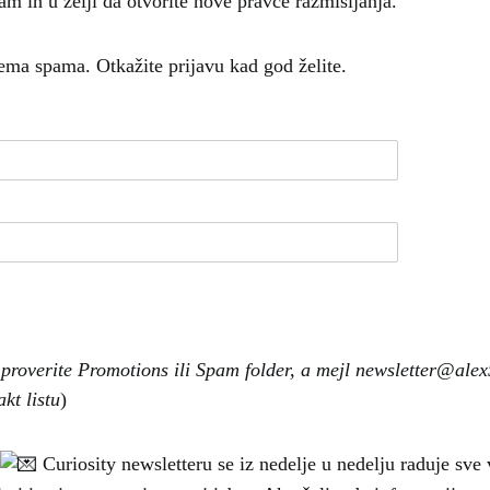
m ih u želji da otvorite nove pravce razmišljanja.
ema spama. Otkažite prijavu kad god želite.
j proverite Promotions ili Spam folder, a mejl newsletter@ale
kt listu
)
Curiosity newsletteru se iz nedelje u nedelju raduje sve v