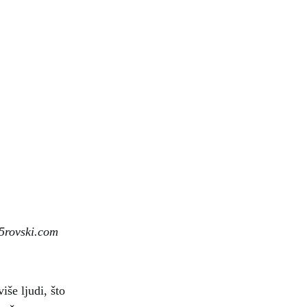
x5rovski.com
iše ljudi, što