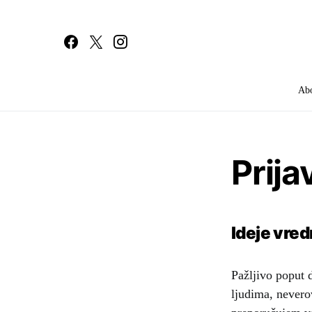
Ab
Search for:
Prija
Ideje vred
Pažljivo poput 
ljudima, nevero