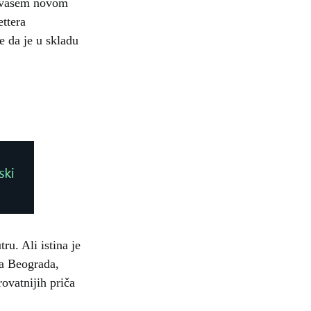
 o vašem novom
ttera
e da je u skladu
u. Ali istina je
ja Beograda,
ovatnijih priča