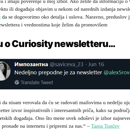
aju i imaju poverenje u moj izbor. Ako želite da informaciju
ektu ili događaju objavim u nekom od narednih izdanja newsle
e
da se dogovorimo oko detalja i uslova. Naravno, preduslov j
wslettera i vrednostima koje želim da promovišem
u o Curiosity newsletteru…
da nisam verovala da ću se radovati mailovima u nedelju ujutr
etter izvor inspirativnih i interesantnih priča, kako sa područ
svetskih događaja. Ono što mene uvek oduševi je izbor najnever
 pronađe na internetu i pripremi za nas.“ –
Tanja Tončev