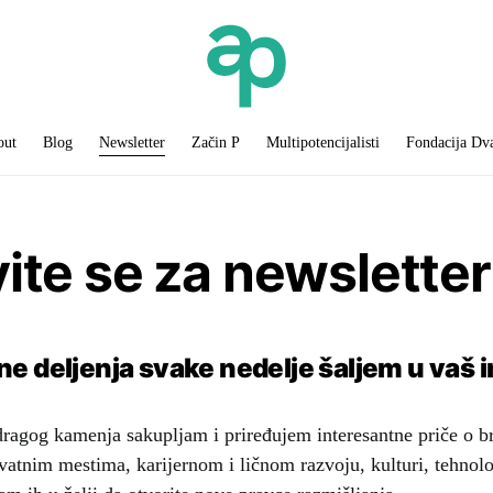
out
Blog
Newsletter
Začin P
Multipotencijalisti
Fondacija Dv
vite se za newsletter
ne deljenja svake nedelje šaljem u vaš 
dragog kamenja sakupljam i priređujem interesantne priče o b
vatnim mestima, karijernom i ličnom razvoju, kulturi, tehnolo