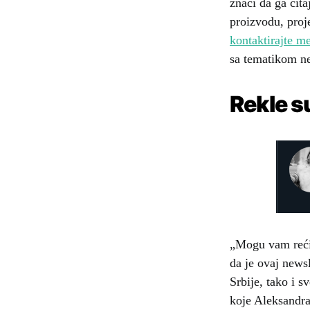
znači da ga čit
proizvodu, proj
kontaktirajte m
sa tematikom ne
Rekle s
„Mogu vam reći 
da je ovaj newsl
Srbije, tako i 
koje Aleksandra