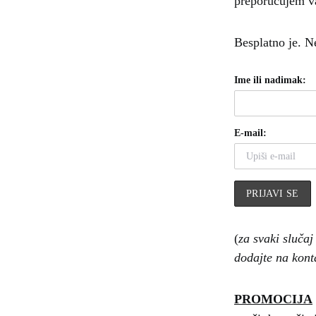
preporučujem va
Besplatno je. N
Ime ili nadimak:
E-mail:
(
za svaki sluča
dodajte na konta
PROMOCIJA