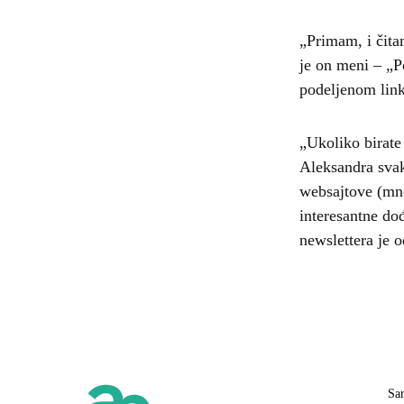
„Primam, i čitam
je on meni – „P
podeljenom link
„Ukoliko birate 
Aleksandra svak
websajtove (mnog
interesantne do
newslettera je 
Sa