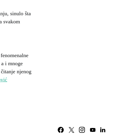
nju, sinulo šta
 na svakom
e fenomenalne
, a i mnoge
čitanje njenog
ović