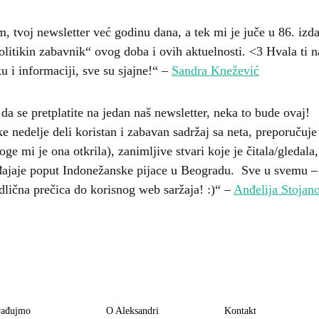
, tvoj newsletter već godinu dana, a tek mi je juče u 86. izda
olitikin zabavnik“ ovog doba i ovih aktuelnosti. <3 Hvala ti
u i informaciji, sve su sjajne!“ –
Sandra Knežević
da se pretplatite na jedan naš newsletter, neka to bude ovaj!
e nedelje deli koristan i zabavan sadržaj sa neta, preporučuj
e mi je ona otkrila), zanimljive stvari koje je čitala/gledala
đajaje poput Indonežanske pijace u Beogradu. Sve u svemu – 
odlična prečica do korisnog web saržaja! :)“ –
Anđelija Stojan
rađujmo
O Aleksandri
Kontakt