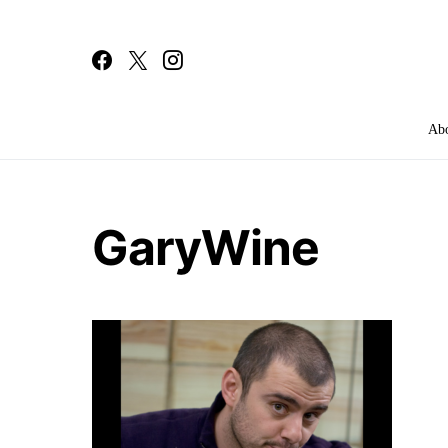
Ab
Search for:
GaryWine