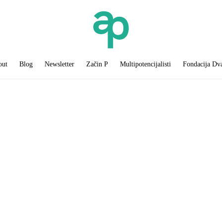
out
Blog
Newsletter
Začin P
Multipotencijalisti
Fondacija Dv