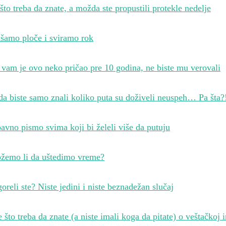
što treba da znate, a možda ste propustili protekle nedelje
ušamo ploče i sviramo rok
vam je ovo neko pričao pre 10 godina, ne biste mu verovali
a biste samo znali koliko puta su doživeli neuspeh… Pa šta?
avno pismo svima koji bi želeli više da putuju
žemo li da uštedimo vreme?
oreli ste? Niste jedini i niste beznadežan slučaj
 što treba da znate (a niste imali koga da pitate) o veštačkoj i