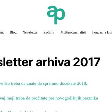
out
Blog
Newsletter
Začin P
Multipotencijalisti
Fondacija Dv
letter arhiva 2017
ve što treba da znate da spremno dočekate 2018.
vaj mejl treba da pročitate pre novogodišnjih praznika