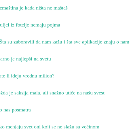
emaština je kada ništa ne maštaš
uljci iz fotelje nemaju pojma
Šta su zaboravili da nam kažu i šta sve aplikacije znaju o na
arno je najlepši na svetu
te li ideju vrednu milion?
da je saksija mala, ali snažno utiče na našu svest
o nas posmatra
o menjaju svet oni koji se ne slažu sa većinom