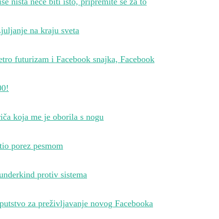
še ništa neće biti isto, pripremite se za to
juljanje na kraju sveta
etro futurizam i Facebook snajka, Facebook
00!
iča koja me je oborila s nogu
atio porez pesmom
underkind protiv sistema
putstvo za preživljavanje novog Facebooka