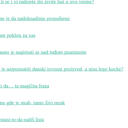
li se i vi radujete što živite baš u ovo vreme?
me je da nadoknadimo propušteno
am poklon za vas
asno je naginjati se nad tuđom prazninom
 je najpoznatiji danski izvozni proizvod, a nisu lego kocke?
o da… ta magična fraza
o gde je strah, tamo živi mrak
stani-to-da-radiš lista