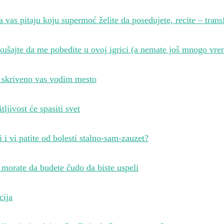
 vas pitaju koju supermoć želite da posedujete, recite – trans
ušajte da me pobedite u ovoj igrici (a nemate još mnogo vr
 skriveno vas vodim mesto
tljivost će spasiti svet
i i vi patite od bolesti stalno-sam-zauzet?
morate da budete čudo da biste uspeli
cija