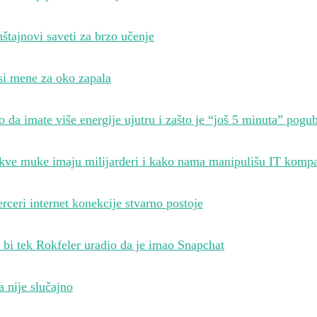
štajnovi saveti za brzo učenje
si mene za oko zapala
 da imate više energije ujutru i zašto je “još 5 minuta” pogu
kve muke imaju milijarderi i kako nama manipulišu IT kompa
rceri internet konekcije stvarno postoje
 bi tek Rokfeler uradio da je imao Snapchat
a nije slučajno