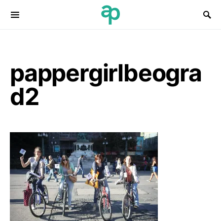
Search for:
pappergirlbeogra
d2