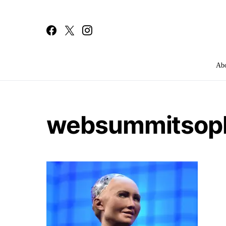
Ab
Search for:
websummitsoph