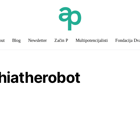
out
Blog
Newsletter
Začin P
Multipotencijalisti
Fondacija Dv
iatherobot