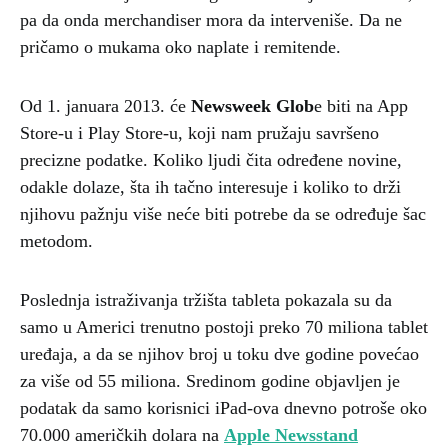
pa da onda merchandiser mora da interveniše. Da ne
pričamo o mukama oko naplate i remitende.
Od 1. januara 2013. će
Newsweek Glob
e biti na App
Store-u i Play Store-u, koji nam pružaju savršeno
precizne podatke. Koliko ljudi čita određene novine,
odakle dolaze, šta ih tačno interesuje i koliko to drži
njihovu pažnju više neće biti potrebe da se određuje šac
metodom.
Poslednja istraživanja tržišta tableta pokazala su da
samo u Americi trenutno postoji preko 70 miliona tablet
uređaja, a da se njihov broj u toku dve godine povećao
za više od 55 miliona. Sredinom godine objavljen je
podatak da samo korisnici iPad-ova dnevno potroše oko
70.000 američkih dolara na
Apple Newsstand