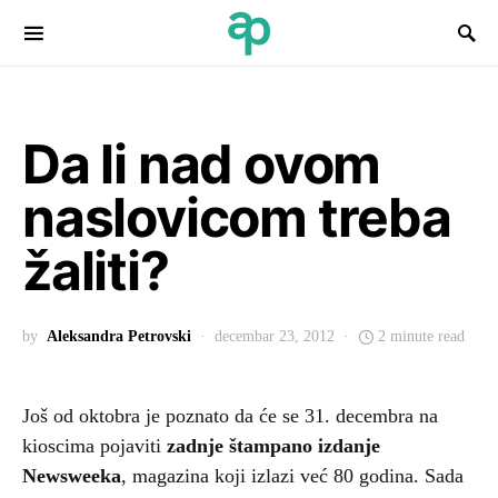
Search for:
Da li nad ovom
naslovicom treba
žaliti?
by
Aleksandra Petrovski
decembar 23, 2012
2 minute read
Još od oktobra je poznato da će se 31. decembra na
kioscima pojaviti
zadnje štampano izdanje
Newsweeka
, magazina koji izlazi već 80 godina. Sada