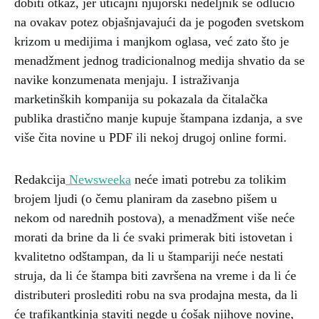
dobiti otkaz, jer uticajni njujorški nedeljnik se odlučio
na ovakav potez objašnjavajući da je pogođen svetskom
krizom u medijima i manjkom oglasa, već zato što je
menadžment jednog tradicionalnog medija shvatio da se
navike konzumenata menjaju. I istraživanja
marketinških kompanija su pokazala da čitalačka
publika drastično manje kupuje štampana izdanja, a sve
više čita novine u PDF ili nekoj drugoj online formi.
Redakcija
Newsweeka
neće imati potrebu za tolikim
brojem ljudi (o čemu planiram da zasebno pišem u
nekom od narednih postova), a menadžment više neće
morati da brine da li će svaki primerak biti istovetan i
kvalitetno odštampan, da li u štampariji neće nestati
struja, da li će štampa biti završena na vreme i da li će
distributeri proslediti robu na sva prodajna mesta, da li
će trafikantkinja staviti negde u ćošak njihove novine,