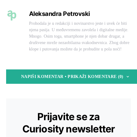
Aleksandra Petrovski
Prohodala je u redakciji i novinarstvo jeste i uvek će biti
njena pasija. U međuvremenu zavolela i digitalne medije.
Mnogo. Osim toga, smartphone je njen dobar drugar, a
društvene mreže nezaobilazna svakodnevnica. Zbog dobre
klope i putovanja možete da je probudite u pola noći!
NAPIŠI KOMENTAR • PRIKAŽI KOMENTARE (0)
Prijavite se za
Curiosity newsletter