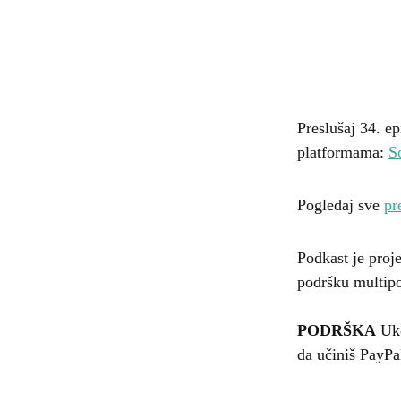
Preslušaj 34. e
platformama:
S
Pogledaj sve
pr
Podkast je proj
podršku multipo
PODRŠKA
Uko
da učiniš PayP