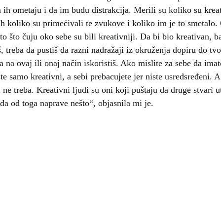
 ih ometaju i da im budu distrakcija. Merili su koliko su kreat
 ih koliko su primećivali te zvukove i koliko im je to smetalo.
to što čuju oko sebe su bili kreativniji. Da bi bio kreativan, 
, treba da pustiš da razni nadražaji iz okruženja dopiru do tv
a na ovaj ili onaj način iskoristiš. Ako mislite za sebe da im
te samo kreativni, a sebi prebacujete jer niste usredsređeni.
 ne treba. Kreativni ljudi su oni koji puštaju da druge stvari u
nda od toga naprave nešto“, objasnila mi je.