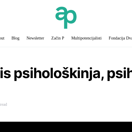
out
Blog
Newsletter
Začin P
Multipotencijalisti
Fondacija Dv
is psihološkinja, ps
read