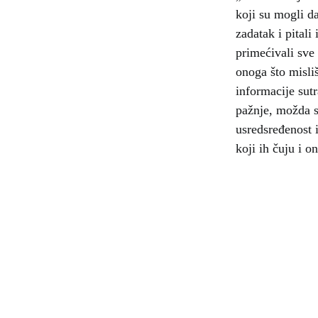
koji su mogli da
zadatak i pitali
primećivali sve 
onoga što misliš
informacije sutr
pažnje, možda s
usredsređenost i
koji ih čuju i o