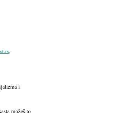
st.rs
.
ijalizma i
kasta možeš to