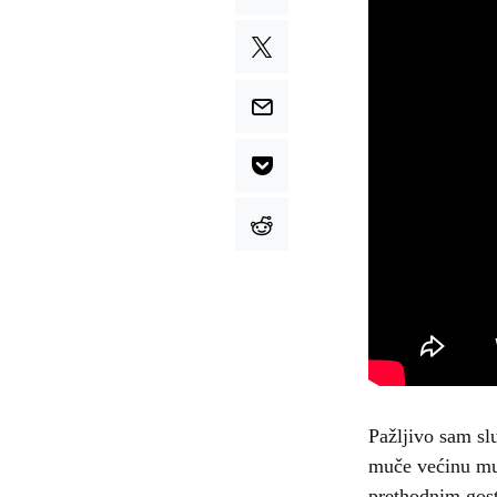
Pažljivo sam slu
muče većinu mult
prethodnim gost