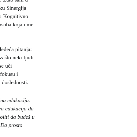
ku Sinergija
nu Kognitivno
 osoba koja ume
edeća pitanja:
zašto neki ljudi
se uči
 fokusu i
 doslednosti.
dnu edukaciju.
ova edukacija da
oliti da budeš u
. Da prosto