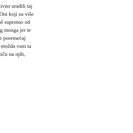
ivno uradili taj
 Oni koji su više
baš suprotno od
og mozga jer te
ate poremećaj
 A možda vam ta
tiču na njih,