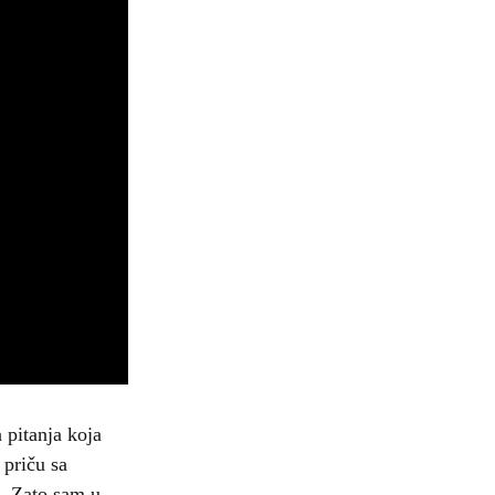
a pitanja koja
 priču sa
e. Zato sam u