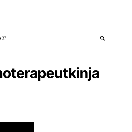
a 37
ihoterapeutkinja