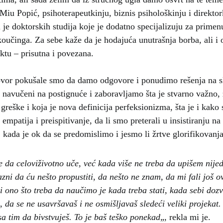
iu Popić, psihoterapeutkinju, biznis psihološkinju i direktor
u je doktorskih studija koje je dodatno specijalizuju za prime
koučinga. Za sebe kaže da je hodajuća unutrašnja borba, ali i
ktu – prisutna i povezana.
vor pokušale smo da damo odgovore i ponudimo rešenja na sl
 navučeni na postignuće i zaboravljamo šta je stvarno važno, 
 greške i koja je nova definicija perfeksionizma, šta je i kako 
empatija i preispitivanje, da li smo preterali u insistiranju na
 kada je ok da se predomislimo i jesmo li žrtve glorifikovanja
je da celoviživotno uče, već kada više ne treba da upišem nije
azni da ću nešto propustiti, da nešto ne znam, da mi fali još 
i ono što treba da naučimo je kada treba stati, kada sebi dozv
, da se ne usavršavaš i ne osmišljavaš sledeći veliki projekat
a tim da bivstvuješ. To je baš teško ponekad
„, rekla mi je.