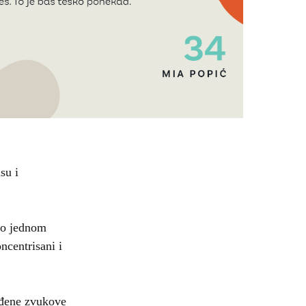
su i
e o jednom
ncentrisani i
eđene zvukove