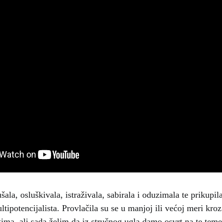
šala, osluškivala, istraživala, sabirala i oduzimala te prikupil
ipotencijalista. Provlačila su se u manjoj ili većoj meri kroz
ima, ali sada želim da iz stručnog ugla damo osvrt na te tem