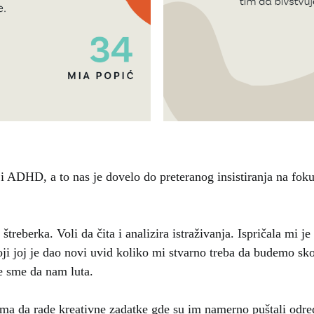
i ADHD, a to nas je dovelo do preteranog insistiranja na foku
.
, štreberka. Voli da čita i analizira istraživanja. Ispričala mi j
ji joj je dao novi uvid koliko mi stvarno treba da budemo sko
e sme da nam luta.
ima da rade kreativne zadatke gde su im namerno puštali odr