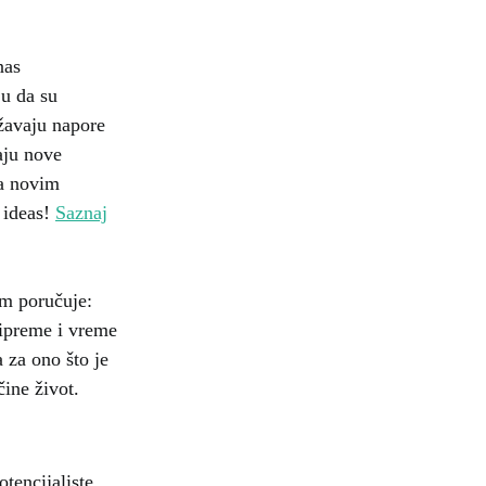
nas
u da su
ržavaju napore
aju nove
na novim
 ideas!
Saznaj
m poručuje:
ipreme i vreme
 za ono što je
čine život.
encijaliste,