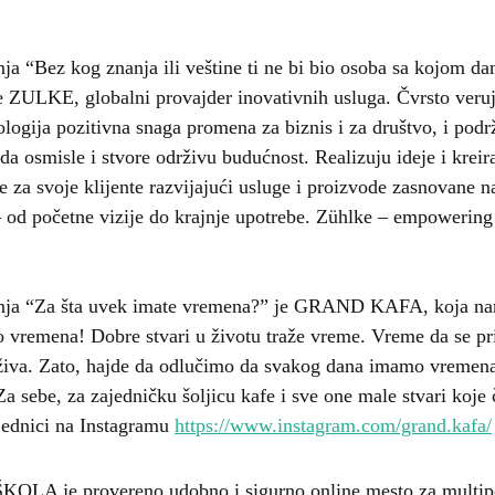
nja “Bez kog znanja ili veštine ti ne bi bio osoba sa kojom da
 ZULKE, globalni provajder inovativnih usluga. Čvrsto veruj
nologija pozitivna snaga promena za biznis i za društvo, i pod
 da osmisle i stvore održivu budućnost. Realizuju ideje i kreir
 za svoje klijente razvijajući usluge i proizvode zasnovane 
 od početne vizije do krajnje upotrebe. Zühlke – empowering
tanja “Za šta uvek imate vremena?” je GRAND KAFA, koja na
vremena! Dobre stvari u životu traže vreme. Vreme da se pr
živa. Zato, hajde da odlučimo da svakog dana imamo vremena
a sebe, za zajedničku šoljicu kafe i sve one male stvari koje 
ajednici na Instagramu
https://www.instagram.com/grand.kafa/
A je provereno udobno i sigurno online mesto za multipot