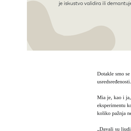
Dotakle smo se 
usredsređenosti
Mia je, kao i ja
eksperimentu ko
koliko pažnja n
„Davali su ljud