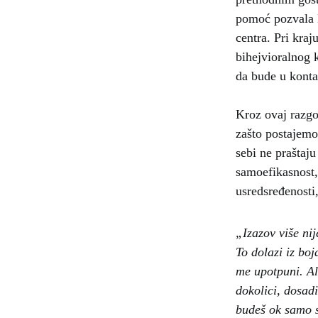
pomoć pozvala M
centra. Pri kraj
bihejvioralnog 
da bude u konta
Kroz ovaj razgo
zašto postajemo
sebi ne praštaju
samoefikasnost, 
usredsređenosti,
„Izazov više ni
To dolazi iz boj
me upotpuni. Al
dokolici, dosadi
budeš ok samo s