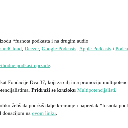
pizodu *fusnota podkasta i na drugim audio
oundCloud
,
Deezer
,
Google Podcasts
,
Apple Podcasts
i
Podca
ethodne podkast epizode
.
ekat Fondacije Dva 37, koji za cilj ima promociju multipotenc
tencijalistima.
Pridruži se kružoku
Multipotencijalisti
.
liko želiš da podržiš dalje kreiranje i napredak *fusnota pod
al donacijom na
ovom linku
.