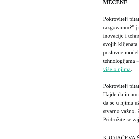
MECENE
Pokrovitelj pita
razgovaram?” je
inovacije i teh
svojih klijenata
poslovne modele
tehnologijama –
više o njima
.
Pokrovitelj pi
Hajde da imamo 
da se u njima u
stvarno važno. Z
Pridružite se z
KROJAČEVA ŠKOL