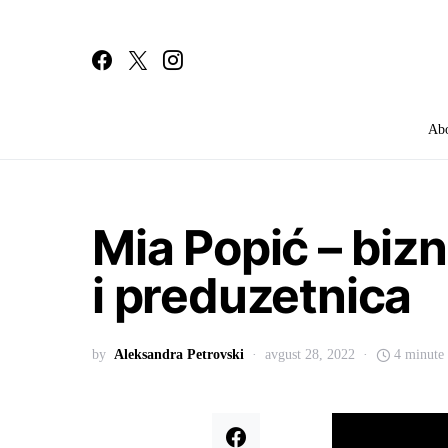
Ab
Search for:
Mia Popić – bizn
i preduzetnica
by
Aleksandra Petrovski
avgust 28, 2022
4 minute 