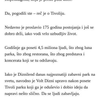
Da, pogodili ste – reč je o Tivoliju.
Nedavno je proslavio 175 godina postojanja i još se
dobro drži, iako vodi vrlo uzbudljiv život.
Godišnje ga poseti 4,5 miliona ljudi, što zbog luna
parka, što zbog restorana, što zbog predstava i
koncerata koji se tu održavaju.
Iako je Diznilend danas najpoznatiji zabavni park na
svetu, navodno je Volt Dizni upravo nakon posete
Tivoli parku koji ga je oduševio i dobio ideju da
napravi nešto slično. Da se ljudi zabavljaju.