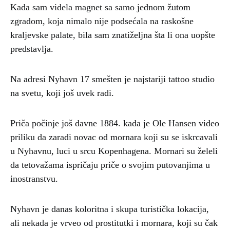
Kada sam videla magnet sa samo jednom žutom
zgradom, koja nimalo nije podsećala na raskošne
kraljevske palate, bila sam znatiželjna šta li ona uopšte
predstavlja.
Na adresi Nyhavn 17 smešten je najstariji tattoo studio
na svetu, koji još uvek radi.
Priča počinje još davne 1884. kada je Ole Hansen video
priliku da zaradi novac od mornara koji su se iskrcavali
u Nyhavnu, luci u srcu Kopenhagena. Mornari su želeli
da tetovažama ispričaju priče o svojim putovanjima u
inostranstvu.
Nyhavn je danas koloritna i skupa turistička lokacija,
ali nekada je vrveo od prostitutki i mornara, koji su čak