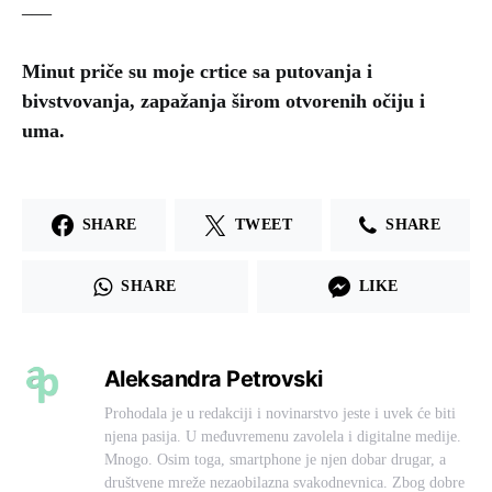
___
Minut priče su moje crtice sa putovanja i
bivstvovanja, zapažanja širom otvorenih očiju i
uma.
SHARE
TWEET
SHARE
SHARE
LIKE
Aleksandra Petrovski
Prohodala je u redakciji i novinarstvo jeste i uvek će biti
njena pasija. U međuvremenu zavolela i digitalne medije.
Mnogo. Osim toga, smartphone je njen dobar drugar, a
društvene mreže nezaobilazna svakodnevnica. Zbog dobre