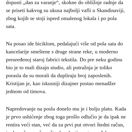
dopusti „dan za varanje“, skokne do obližnje radnje da
se priseti kakvog su ukusa najbolji vafli u Skandinaviji,
zbog kojih se stoji ispred omalenog lokala i po pola
sata.
Na posao ide biciklom, pedalajući više od pola sata do
kancelarije smeštene s druge strane reke, u moderno
preuređenoj staroj fabrici tekstila. Do pre neku godinu
bio je to mali dizajn studio, ali potražnja je toliko
porasla da su morali da dupliraju broj zaposlenih.
Kristijan je, kao iskusniji dizajner postao menadžer
jednom od timova.
Napredovanje na poslu donelo mu je i bolju platu. Kada
je prvo ushićenje zbog toga prošlo odlučio je da ipak ne
rentira veći stan, već da za prvi put otvori štedni račun,