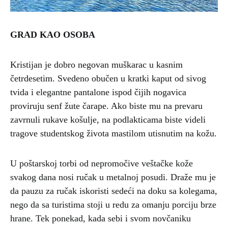
GRAD KAO OSOBA
Kristijan je dobro negovan muškarac u kasnim
četrdesetim. Svedeno obučen u kratki kaput od sivog
tvida i elegantne pantalone ispod čijih nogavica
proviruju senf žute čarape. Ako biste mu na prevaru
zavrnuli rukave košulje, na podlakticama biste videli
tragove studentskog života mastilom utisnutim na kožu.
U poštarskoj torbi od nepromočive veštačke kože
svakog dana nosi ručak u metalnoj posudi. Draže mu je
da pauzu za ručak iskoristi sedeći na doku sa kolegama,
nego da sa turistima stoji u redu za omanju porciju brze
hrane. Tek ponekad, kada sebi i svom novčaniku