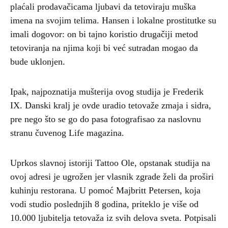
plaćali prodavačicama ljubavi da tetoviraju muška
imena na svojim telima. Hansen i lokalne prostitutke su
imali dogovor: on bi tajno koristio drugačiji metod
tetoviranja na njima koji bi već sutradan mogao da
bude uklonjen.
Ipak, najpoznatija mušterija ovog studija je Frederik
IX. Danski kralj je ovde uradio tetovaže zmaja i sidra,
pre nego što se go do pasa fotografisao za naslovnu
stranu čuvenog Life magazina.
Uprkos slavnoj istoriji Tattoo Ole, opstanak studija na
ovoj adresi je ugrožen jer vlasnik zgrade želi da proširi
kuhinju restorana. U pomoć Majbritt Petersen, koja
vodi studio poslednjih 8 godina, priteklo je više od
10.000 ljubitelja tetovaža iz svih delova sveta. Potpisali