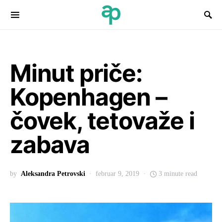
Search for:
Minut priče:
Kopenhagen –
čovek, tetovaže i
zabava
by
Aleksandra Petrovski
februar 9, 2019
3 minute read