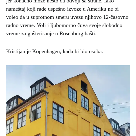
jer konačno može nešto da odvoji sa strane. Iako
nameštaj koji rade uspešno izvoze u Ameriku ne bi
voleo da u suprotnom smeru uvezu njihovo 12-časovno
radno vreme. Voli i ljubomorno čuva svoje slobodno
vreme za gušterisanje u Rosenborg bašti.
Kristijan je Kopenhagen, kada bi bio osoba.