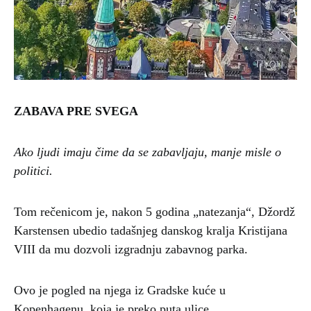
ZABAVA PRE SVEGA
Ako ljudi imaju čime da se zabavljaju, manje misle o
politici.
Tom rečenicom je, nakon 5 godina „natezanja“, Džordž
Karstensen ubedio tadašnjeg danskog kralja Kristijana
VIII da mu dozvoli izgradnju zabavnog parka.
Ovo je pogled na njega iz Gradske kuće u
Kopenhagenu, koja je preko puta ulice.