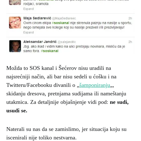
Možda to SOS kanal i Šećerov nisu uradili na
najsrećniji način, ali bar nisu sedeli u ćošku i na
Twitteru/Facebooku divanili o „
šamponiranju
„,
skidanju dresova, pretnjama sudijama ili nameštanju
utakmica. Za detaljnije objašnjenje vidi pod:
ne sudi,
usudi se.
Naterali su nas da se zamislimo, jer situacija koju su
iscenirali nije toliko nestvarna.