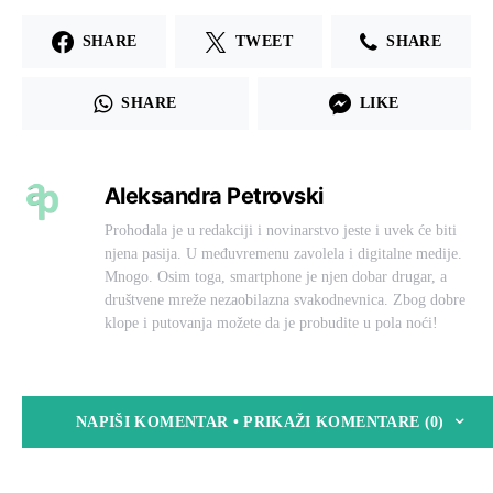
SHARE
TWEET
SHARE
SHARE
LIKE
Aleksandra Petrovski
Prohodala je u redakciji i novinarstvo jeste i uvek će biti
njena pasija. U međuvremenu zavolela i digitalne medije.
Mnogo. Osim toga, smartphone je njen dobar drugar, a
društvene mreže nezaobilazna svakodnevnica. Zbog dobre
klope i putovanja možete da je probudite u pola noći!
NAPIŠI KOMENTAR • PRIKAŽI KOMENTARE (0)