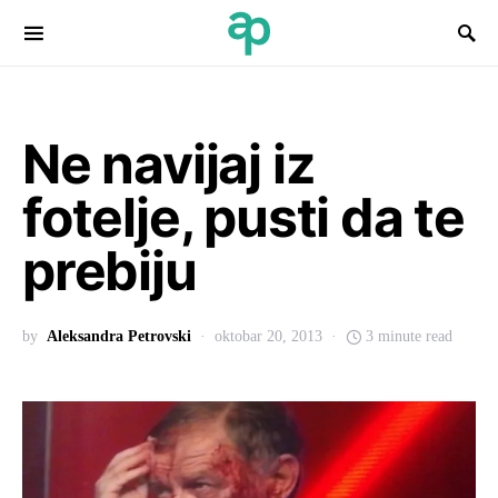
Search for:
Ne navijaj iz
fotelje, pusti da te
prebiju
by
Aleksandra Petrovski
oktobar 20, 2013
3 minute read