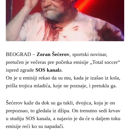
BEOGRAD –
Zoran Šećerov
, sportski novinar,
pretučen je večeras pre početka emisije „Total soccer“
ispred zgrade
SOS kanal
a.
On je u emisiji rekao da su mu, kada je izašao iz kola,
prišla trojica mladića, koje ne poznaje, i pretukla ga.
Šećerov kaže da dok su ga tukli, dvojica, koja je on
prepoznao, to gledala iz džipa. On trenutno sedi krvav
u studiju SOS kanala, a najavio je da će u daljem toku
emisije reći ko su napadači.