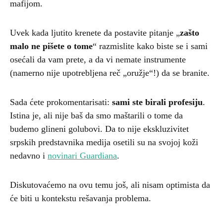
mafijom.
Uvek kada ljutito krenete da postavite pitanje „
zašto
malo ne pišete o tome
“ razmislite kako biste se i sami
osećali da vam prete, a da vi nemate instrumente
(namerno nije upotrebljena reč „oružje“!) da se branite.
Sada ćete prokomentarisati:
sami ste birali profesiju
.
Istina je, ali nije baš da smo maštarili o tome da
budemo glineni golubovi. Da to nije ekskluzivitet
srpskih predstavnika medija osetili su na svojoj koži
nedavno i
novinari Guardiana
.
Diskutovaćemo na ovu temu još, ali nisam optimista da
će biti u kontekstu rešavanja problema.