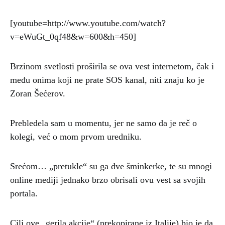
[youtube=http://www.youtube.com/watch?
v=eWuGt_0qf48&w=600&h=450]
Brzinom svetlosti proširila se ova vest internetom, čak i
među onima koji ne prate SOS kanal, niti znaju ko je
Zoran Šećerov.
Prebledela sam u momentu, jer ne samo da je reč o
kolegi, već o mom prvom uredniku.
Srećom… „pretukle“ su ga dve šminkerke, te su mnogi
online mediji jednako brzo obrisali ovu vest sa svojih
portala.
Cilj ove „gerila akcije“ (prekopirane iz Italije) bio je da