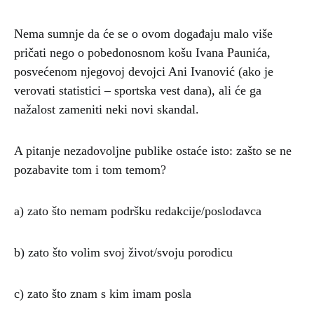
Nema sumnje da će se o ovom događaju malo više
pričati nego o pobedonosnom košu Ivana Paunića,
posvećenom njegovoj devojci Ani Ivanović (ako je
verovati statistici – sportska vest dana), ali će ga
nažalost zameniti neki novi skandal.
A pitanje nezadovoljne publike ostaće isto: zašto se ne
pozabavite tom i tom temom?
a) zato što nemam podršku redakcije/poslodavca
b) zato što volim svoj život/svoju porodicu
c) zato što znam s kim imam posla