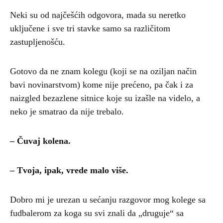
Neki su od najčešćih odgovora, mada su neretko
uključene i sve tri stavke samo sa različitom
zastupljenošću.
Gotovo da ne znam kolegu (koji se na oziljan način
bavi novinarstvom) kome nije prećeno, pa čak i za
naizgled bezazlene sitnice koje su izašle na videlo, a
neko je smatrao da nije trebalo.
– Čuvaj kolena.
– Tvoja, ipak, vrede malo više.
Dobro mi je urezan u sećanju razgovor mog kolege sa
fudbalerom za koga su svi znali da „druguje“ sa