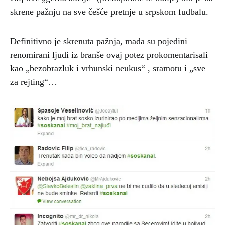
skrene pažnju na sve češće pretnje u srpskom fudbalu.
Definitivno je skrenuta pažnja, mada su pojedini
renomirani ljudi iz branše ovaj potez prokomentarisali
kao „bezobrazluk i vrhunski neukus“ , sramotu i „sve
za rejting“…