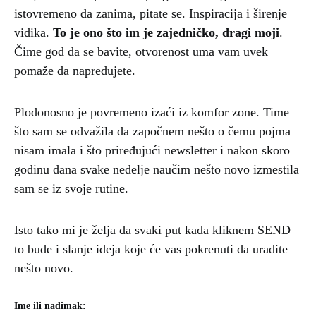
istovremeno da zanima, pitate se. Inspiracija i širenje
vidika.
To je ono što im je zajedničko, dragi moji
.
Čime god da se bavite, otvorenost uma vam uvek
pomaže da napredujete.
Plodonosno je povremeno izaći iz komfor zone. Time
što sam se odvažila da započnem nešto o čemu pojma
nisam imala i što priređujući newsletter i nakon skoro
godinu dana svake nedelje naučim nešto novo izmestila
sam se iz svoje rutine.
Isto tako mi je želja da svaki put kada kliknem SEND
to bude i slanje ideja koje će vas pokrenuti da uradite
nešto novo.
Ime ili nadimak: