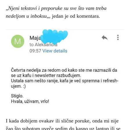
„
Njeni tekstovi i preporuke su sve što vam treba
nedeljom u inboksu
„, jedan je od komentara.
I kada dobijem ovakav ili slične poruke, onda mi nije
žao što subotom uveče sedim do kasno uz laptop ili se