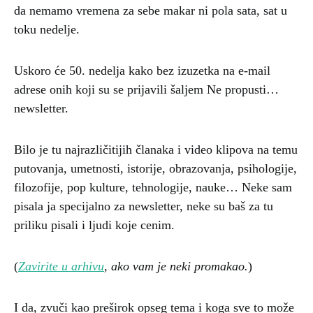
da nemamo vremena za sebe makar ni pola sata, sat u
toku nedelje.
Uskoro će 50. nedelja kako bez izuzetka na e-mail
adrese onih koji su se prijavili šaljem Ne propusti…
newsletter.
Bilo je tu najrazličitijih članaka i video klipova na temu
putovanja, umetnosti, istorije, obrazovanja, psihologije,
filozofije, pop kulture, tehnologije, nauke… Neke sam
pisala ja specijalno za newsletter, neke su baš za tu
priliku pisali i ljudi koje cenim.
(
Zavirite u arhivu
, ako vam je neki promakao.
)
I da, zvuči kao preširok opseg tema i koga sve to može