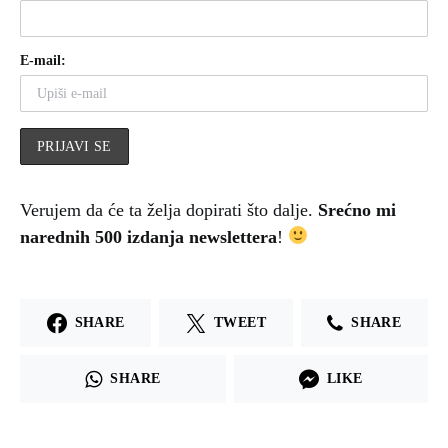
E-mail:
Verujem da će ta želja dopirati što dalje.
Srećno mi
narednih 500 izdanja newslettera
!
SHARE
TWEET
SHARE
SHARE
LIKE