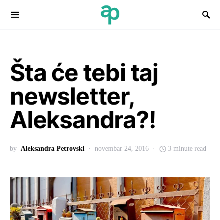
Search for:
Šta će tebi taj
newsletter,
Aleksandra?!
by
Aleksandra Petrovski
novembar 24, 2016
3 minute read