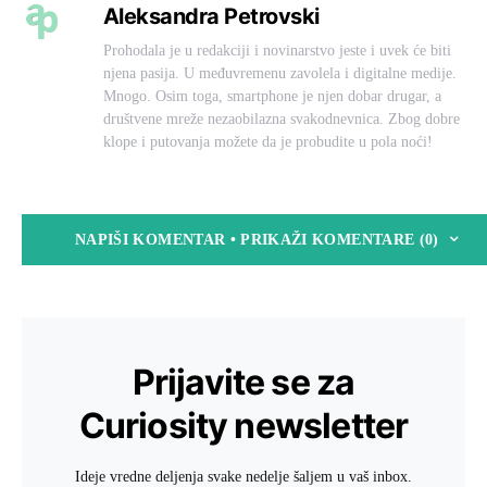
Aleksandra Petrovski
Prohodala je u redakciji i novinarstvo jeste i uvek će biti
njena pasija. U međuvremenu zavolela i digitalne medije.
Mnogo. Osim toga, smartphone je njen dobar drugar, a
društvene mreže nezaobilazna svakodnevnica. Zbog dobre
klope i putovanja možete da je probudite u pola noći!
NAPIŠI KOMENTAR • PRIKAŽI KOMENTARE (0)
Prijavite se za
Curiosity newsletter
Ideje vredne deljenja svake nedelje šaljem u vaš inbox.