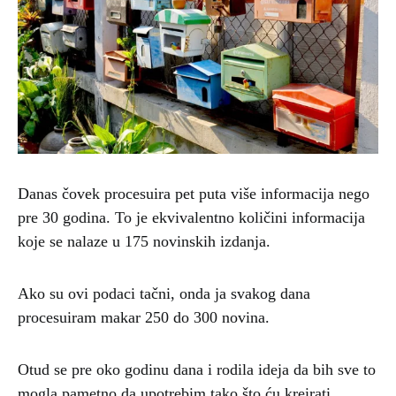
Danas čovek procesuira pet puta više informacija nego
pre 30 godina. To je ekvivalentno količini informacija
koje se nalaze u 175 novinskih izdanja.
Ako su ovi podaci tačni, onda ja svakog dana
procesuiram makar 250 do 300 novina.
Otud se pre oko godinu dana i rodila ideja da bih sve to
mogla pametno da upotrebim tako što ću kreirati