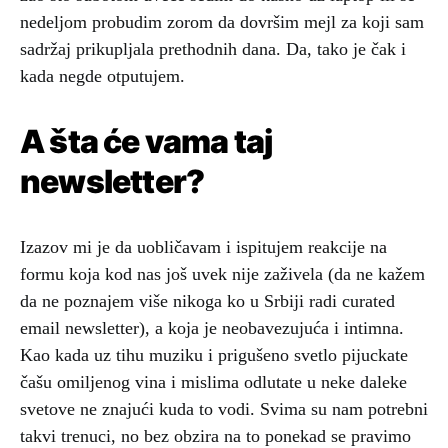
nedeljom probudim zorom da dovršim mejl za koji sam
sadržaj prikupljala prethodnih dana. Da, tako je čak i
kada negde otputujem.
A šta će vama taj
newsletter?
Izazov mi je da uobličavam i ispitujem reakcije na
formu koja kod nas još uvek nije zaživela (da ne kažem
da ne poznajem više nikoga ko u Srbiji radi curated
email newsletter), a koja je neobavezujuća i intimna.
Kao kada uz tihu muziku i prigušeno svetlo pijuckate
čašu omiljenog vina i mislima odlutate u neke daleke
svetove ne znajući kuda to vodi. Svima su nam potrebni
takvi trenuci, no bez obzira na to ponekad se pravimo