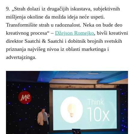
9. „Strah dolazi iz drugačijih iskustava, subjektivnih
mišljenja okoline da možda ideja neće uspeti.
Transformišite strah u radoznalost. Neka on bude deo
kreativnog procesa“ –
Džejson Romejko
, bivši kreativni
direktor Saatchi & Saatchi i dobitnik brojnih svetskih
priznanja najvišeg nivoa iz oblasti marketinga i
advertajzinga.