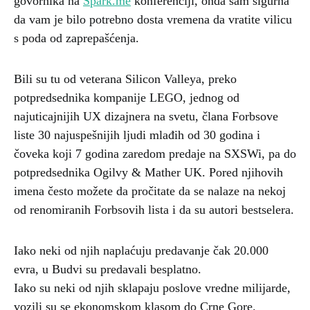
govornika na
Spark.me
konferenciji, onda sam sigurna
da vam je bilo potrebno dosta vremena da vratite vilicu
s poda od zaprepašćenja.
Bili su tu od veterana Silicon Valleya, preko
potpredsednika kompanije LEGO, jednog od
najuticajnijih UX dizajnera na svetu, člana Forbsove
liste 30 najuspešnijih ljudi mlađih od 30 godina i
čoveka koji 7 godina zaredom predaje na SXSWi, pa do
potpredsednika Ogilvy & Mather UK. Pored njihovih
imena često možete da pročitate da se nalaze na nekoj
od renomiranih Forbsovih lista i da su autori bestselera.
Iako neki od njih naplaćuju predavanje čak 20.000
evra, u Budvi su predavali besplatno.
Iako su neki od njih sklapaju poslove vredne milijarde,
vozili su se ekonomskom klasom do Crne Gore.