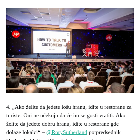
4. „Ako želite da jedete lošu hranu, idite u restorane za
turiste. Oni ne očekuju da će im se gosti vratiti. Ako
želite da jedete dobru hranu, idite u restorane gde
dolaze lokalci“ –
@RorySutherland
potpredsednik