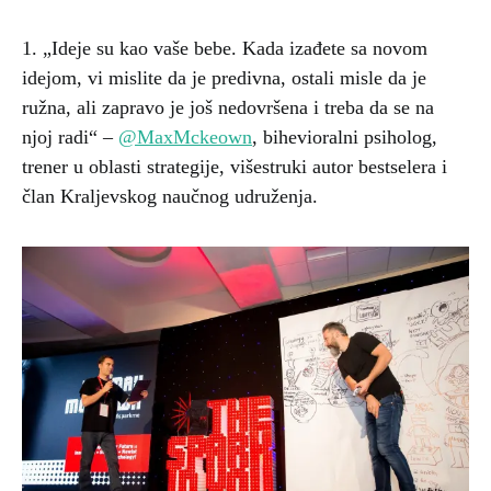
1. „Ideje su kao vaše bebe. Kada izađete sa novom
idejom, vi mislite da je predivna, ostali misle da je
ružna, ali zapravo je još nedovršena i treba da se na
njoj radi“ –
@MaxMckeown
, bihevioralni psiholog,
trener u oblasti strategije, višestruki autor bestselera i
član Kraljevskog naučnog udruženja.