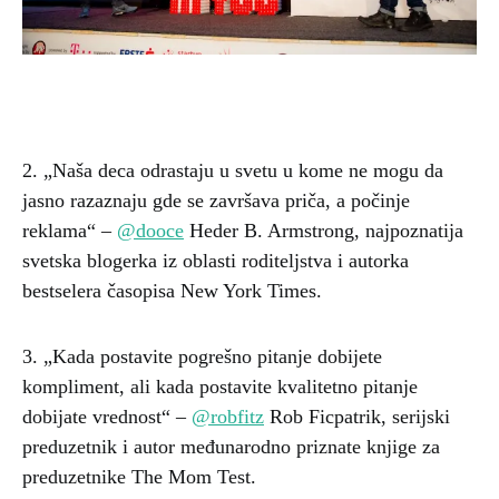
2. „Naša deca odrastaju u svetu u kome ne mogu da
jasno razaznaju gde se završava priča, a počinje
reklama“ –
@dooce
Heder B. Armstrong, najpoznatija
svetska blogerka iz oblasti roditeljstva i autorka
bestselera časopisa New York Times.
3. „Kada postavite pogrešno pitanje dobijete
kompliment, ali kada postavite kvalitetno pitanje
dobijate vrednost“ –
@robfitz
Rob Ficpatrik, serijski
preduzetnik i autor međunarodno priznate knjige za
preduzetnike The Mom Test.