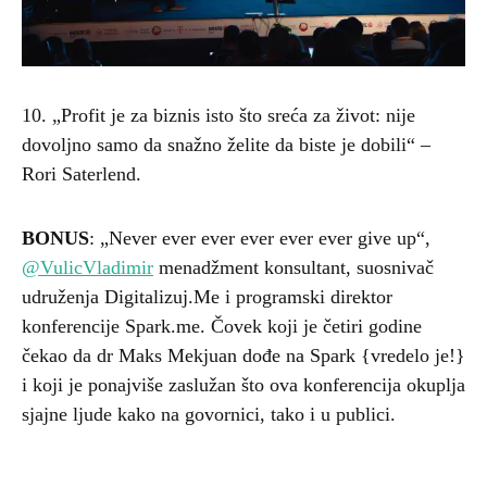
10. „Profit je za biznis isto što sreća za život: nije
dovoljno samo da snažno želite da biste je dobili“ –
Rori Saterlend.
BONUS
: „Never ever ever ever ever ever give up“,
@VulicVladimir
menadžment konsultant, suosnivač
udruženja Digitalizuj.Me i programski direktor
konferencije Spark.me. Čovek koji je četiri godine
čekao da dr Maks Mekjuan dođe na Spark {vredelo je!}
i koji je ponajviše zaslužan što ova konferencija okuplja
sjajne ljude kako na govornici, tako i u publici.