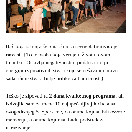
Reč koja se najviše puta čula sa scene definitivno je
nowist
. {To je osoba koja veruje u život u ovom
trenutku. Ostavlja negativnosti u prošlosti i crpi
energiju iz pozitivnih stvari koje se dešavaju upravo
sada, čime stvara bolje prilike za budućnost.}
Teško je zipovati ta
2 dana kvalitetnog programa
, ali
izdvojila sam za mene 10 najupečatljivijih citata sa
ovogodišnjeg 5. Spark.me, da onima koji su bili osveže
memoriju, a onima koji nisu budu podstrek za
istraživanje.