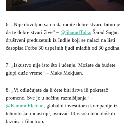
6. „Nije dovoljno samo da radite dobre stvari, bitno je
da te dobre stvari žive“ –
@SharadTalks
Šarad Sagar,
društveni preduzetnik iz Indije koji se nalazi na listi
časopisa Forbs 30 uspešnih ljudi mlađih od 30 godina.
7. „Iskustvo nije isto što i učenje. Možete da budete
glupi duže vreme“ – Maks Mekjuan.
8. „Vi odlučujete da li ćete biti žrtva ili pokretač
promene. Sve je u načinu razmišljanja“ –
@KamranElahian
, globalni investitor u kompanije iz
tehnološke industrije, osnivač 10 visokotehnoloških
biznisa i filantrop.