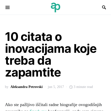
Search for:
10 citata o
inovacijama koje
treba da
zapamtite
by
Aleksandra Petrovski
jun 5, 2017
3 minute read
Ako ste pažljivo iščitali radne biografije ovogodišnjih