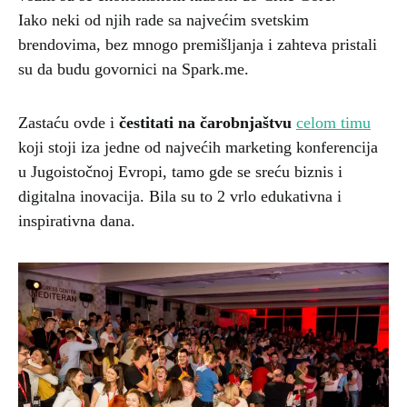
Iako neki od njih rade sa najvećim svetskim
brendovima, bez mnogo premišljanja i zahteva pristali
su da budu govornici na Spark.me.
Zastaću ovde i
čestitati na čarobnjaštvu
celom timu
koji stoji iza jedne od najvećih marketing konferencija
u Jugoistočnoj Evropi, tamo gde se sreću biznis i
digitalna inovacija. Bila su to 2 vrlo edukativna i
inspirativna dana.