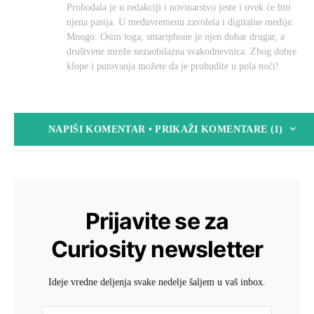
Prohodala je u redakciji i novinarstvo jeste i uvek će biti
njena pasija. U međuvremenu zavolela i digitalne medije.
Mnogo. Osim toga, smartphone je njen dobar drugar, a
društvene mreže nezaobilazna svakodnevnica. Zbog dobre
klope i putovanja možete da je probudite u pola noći!
NAPIŠI KOMENTAR • PRIKAŽI KOMENTARE (1)
Prijavite se za
Curiosity newsletter
Ideje vredne deljenja svake nedelje šaljem u vaš inbox.