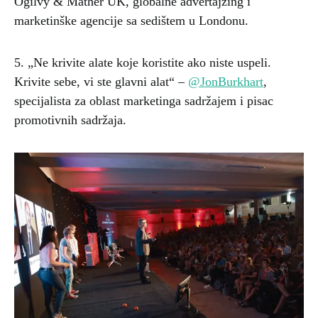
Ogilvy & Mather UK, globalne advertajzing i
marketinške agencije sa sedištem u Londonu.
5. „Ne krivite alate koje koristite ako niste uspeli.
Krivite sebe, vi ste glavni alat“ –
@JonBurkhart
,
specijalista za oblast marketinga sadržajem i pisac
promotivnih sadržaja.