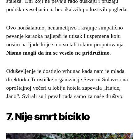
staleža. Oni koji ne pevaju rado đuskaju i pružaju
podršku veseljacima, bez ikakvih podozrivih pogleda.
Ovo nonšalantno, nenametljivo i krajnje simpatično
pevanje karaoka najlepši je utisak i uspemena koju
nosim na ljude koje smo sretali tokom proputovanja.
Nismo mogli da im se veselo ne pridružimo
.
Oduševljenje je dostiglo vrhunac kada nam je mlada
direktorka Turističke organizacije Severni Sulavesi na
oproštajnoj večeri u lobiju hotela zapevala „Hajde,
Jano“. Svirali su i pevali tada samo za naše društvo.
7. Nije smrt biciklo