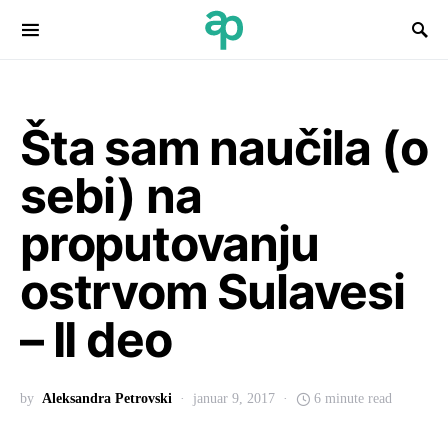
Search for:
Šta sam naučila (o
sebi) na
proputovanju
ostrvom Sulavesi
– II deo
by
Aleksandra Petrovski
januar 9, 2017
6 minute read