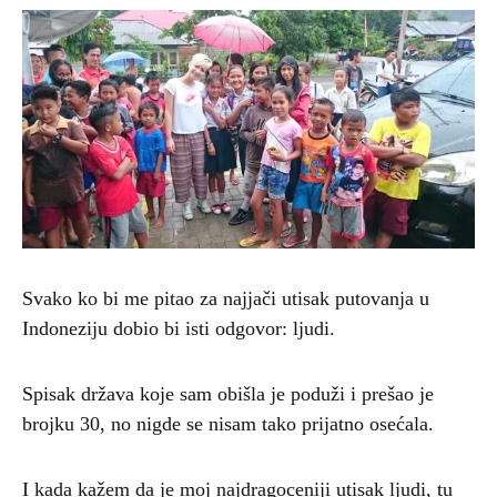
Svako ko bi me pitao za najjači utisak putovanja u
Indoneziju dobio bi isti odgovor: ljudi.
Spisak država koje sam obišla je poduži i prešao je
brojku 30, no nigde se nisam tako prijatno osećala.
I kada kažem da je moj najdragoceniji utisak ljudi, tu