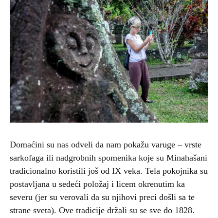
Domaćini su nas odveli da nam pokažu varuge – vrste
sarkofaga ili nadgrobnih spomenika koje su Minahašani
tradicionalno koristili još od IX veka. Tela pokojnika su
postavljana u sedeći položaj i licem okrenutim ka
severu (jer su verovali da su njihovi preci došli sa te
strane sveta). Ove tradicije držali su se sve do 1828.