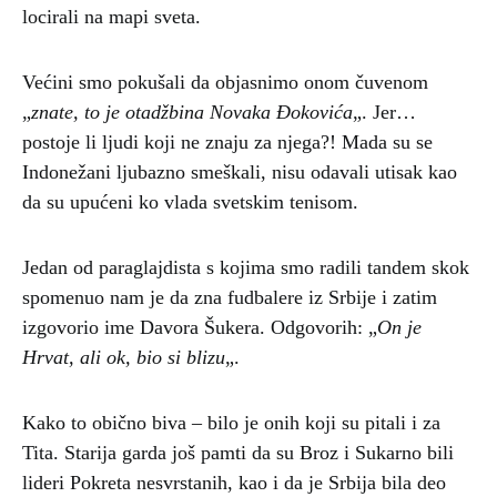
locirali na mapi sveta.
Većini smo pokušali da objasnimo onom čuvenom
„
znate, to je otadžbina Novaka Đokovića
„. Jer…
postoje li ljudi koji ne znaju za njega?! Mada su se
Indonežani ljubazno smeškali, nisu odavali utisak kao
da su upućeni ko vlada svetskim tenisom.
Jedan od paraglajdista s kojima smo radili tandem skok
spomenuo nam je da zna fudbalere iz Srbije i zatim
izgovorio ime Davora Šukera. Odgovorih: „
On je
Hrvat, ali ok, bio si blizu
„.
Kako to obično biva – bilo je onih koji su pitali i za
Tita. Starija garda još pamti da su Broz i Sukarno bili
lideri Pokreta nesvrstanih, kao i da je Srbija bila deo