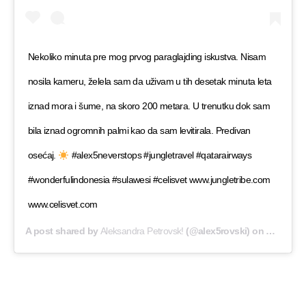
Nekoliko minuta pre mog prvog paraglajding iskustva. Nisam
nosila kameru, želela sam da uživam u tih desetak minuta leta
iznad mora i šume, na skoro 200 metara. U trenutku dok sam
bila iznad ogromnih palmi kao da sam levitirala. Predivan
osećaj.
#alex5neverstops #jungletravel #qatarairways
#wonderfulindonesia #sulawesi #celisvet www.jungletribe.com
www.celisvet.com
A post shared by
Aleksandra Petrovsk!
(@alex5rovski) on
Dec 11, 