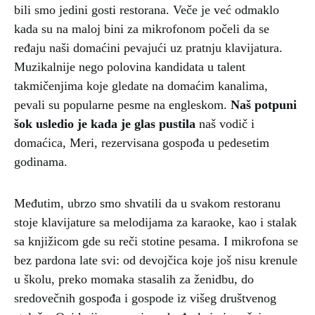
bili smo jedini gosti restorana. Veče je već odmaklo
kada su na maloj bini za mikrofonom počeli da se
ređaju naši domaćini pevajući uz pratnju klavijatura.
Muzikalnije nego polovina kandidata u talent
takmičenjima koje gledate na domaćim kanalima,
pevali su popularne pesme na engleskom.
Naš potpuni
šok usledio je kada je glas pustila
naš vodič i
domaćica, Meri, rezervisana gospođa u pedesetim
godinama.
Međutim, ubrzo smo shvatili da u svakom restoranu
stoje klavijature sa melodijama za karaoke, kao i stalak
sa knjižicom gde su reči stotine pesama. I mikrofona se
bez pardona late svi: od devojčica koje još nisu krenule
u školu, preko momaka stasalih za ženidbu, do
sredovečnih gospođa i gospode iz višeg društvenog