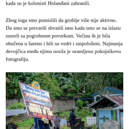
kada su je kolonisti Holanđani zabranili.
Zbog toga smo pomislili da groblje više nije aktivno.
Da smo se prevarili shvatili smo kada smo se na izlazu
susreli sa pogrobnom povorkom. Većina ih je bila
obučena u šareno i bili su vedri i raspoloženi. Najmanja
devojčica među njima nosila je uramljenu pokojnikovu
fotografiju.