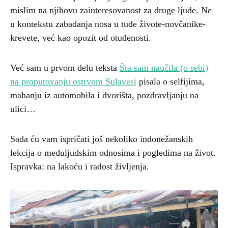
mislim na njihovu zainteresovanost za druge ljude. Ne
u kontekstu zabadanja nosa u tuđe živote-novčanike-
krevete, već kao opozit od otuđenosti.
Već sam u prvom delu teksta
Šta sam naučila (o sebi)
na proputovanju ostrvom Sulavesi
pisala o selfijima,
mahanju iz automobila i dvorišta, pozdravljanju na
ulici…
Sada ću vam ispričati još nekoliko indonežanskih
lekcija o međuljudskim odnosima i pogledima na život.
Ispravka: na lakoću i radost življenja.