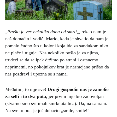
„
Prošlo je već nekoliko dana od smrti
„, rekao nam je
naš domaćin i vodič, Mario, kada je shvatio da nam je
pomalo čudno što u koloni koja ide za sandukom niko
ne plače i tuguje. Nas nekoliko pošlo je za njima,
trudeći se da se ipak držimo po strani i ostanemo
neprimetni, no pokojnikov brat je nasmejano prišao da
nas pozdravi i upozna se s nama.
Međutim, to nije sve!
Drugi gospodin nas je zamolio
za selfi i to dva puta
, jer prvim nije bio zadovoljan
(stvarno smo svi imali smrknuta lica). Da, na sahrani.
Na sve to brat je još dobacio „smile, smile!“