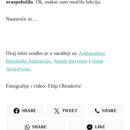
oraspoložila
. Ok, makar sam naučila lekciju.
Nastaviće se…
Ovaj tekst urađen je u saradnji sa:
Ambasadom
Republike Indonezije
,
Jungle travelom
i
Qatar
Airwaysom
.
Fotografije i video: Filip Obradović
SHARE
TWEET
SHARE
SHARE
LIKE