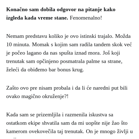
Konačno sam dobila odgovor na pitanje kako
izgleda kada vreme stane.
Fenomenalno!
Nemam predstavu koliko je ovo istinski trajalo. Možda
10 minuta. Momak s kojim sam radila tandem skok već
je počeo lagano da nas spušta iznad mora. Još koji
trenutak sam opčinjeno posmatrala palme sa strane,
želeći da obiđemo bar bonus krug.
Zašto ovo pre nisam probala i da li će naredni put bili
ovako magično okruženje?!
Kada sam se prizemljila i razmenila iskustva sa
ostatkom ekipe shvatila sam da mi uopšte nije žao što
kamerom ovekovečila taj trenutak. On je mnogo življi u