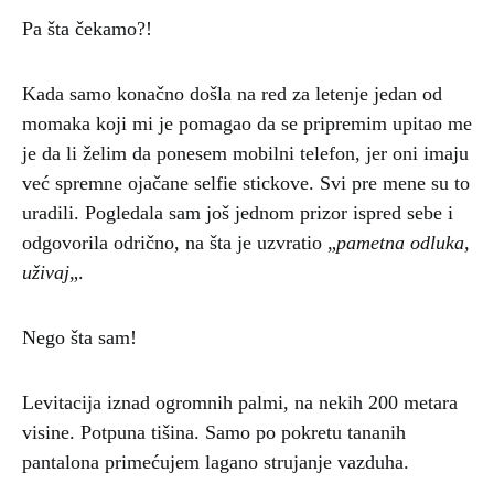
Pa šta čekamo?!
Kada samo konačno došla na red za letenje jedan od
momaka koji mi je pomagao da se pripremim upitao me
je da li želim da ponesem mobilni telefon, jer oni imaju
već spremne ojačane selfie stickove. Svi pre mene su to
uradili. Pogledala sam još jednom prizor ispred sebe i
odgovorila odrično, na šta je uzvratio „
pametna odluka,
uživaj
„.
Nego šta sam!
Levitacija iznad ogromnih palmi, na nekih 200 metara
visine. Potpuna tišina. Samo po pokretu tananih
pantalona primećujem lagano strujanje vazduha.