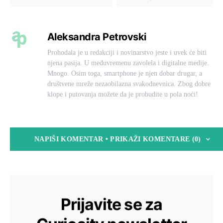
Aleksandra Petrovski
Prohodala je u redakciji i novinarstvo jeste i uvek će biti
njena pasija. U međuvremenu zavolela i digitalne medije.
Mnogo. Osim toga, smartphone je njen dobar drugar, a
društvene mreže nezaobilazna svakodnevnica. Zbog dobre
klope i putovanja možete da je probudite u pola noći!
NAPIŠI KOMENTAR • PRIKAŽI KOMENTARE (0)
Prijavite se za