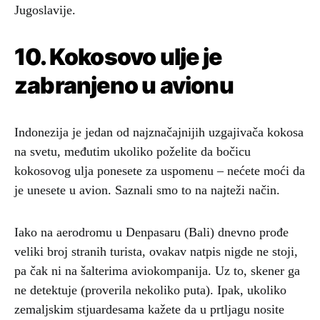
Jugoslavije.
10. Kokosovo ulje je
zabranjeno u avionu
Indonezija je jedan od najznačajnijih uzgajivača kokosa
na svetu, međutim ukoliko poželite da bočicu
kokosovog ulja ponesete za uspomenu – nećete moći da
je unesete u avion. Saznali smo to na najteži način.
Iako na aerodromu u Denpasaru (Bali) dnevno prođe
veliki broj stranih turista, ovakav natpis nigde ne stoji,
pa čak ni na šalterima aviokompanija. Uz to, skener ga
ne detektuje (proverila nekoliko puta). Ipak, ukoliko
zemaljskim stjuardesama kažete da u prtljagu nosite