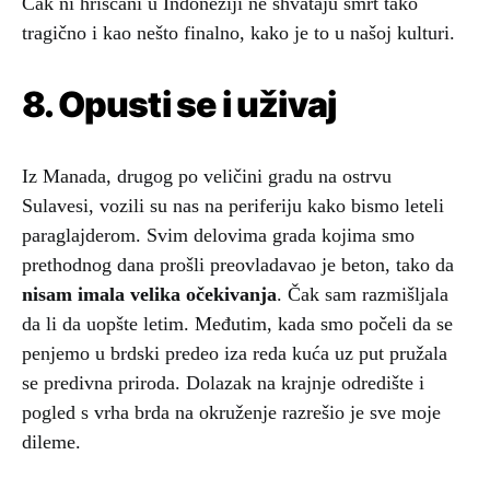
Čak ni hrišćani u Indoneziji ne shvataju smrt tako
tragično i kao nešto finalno, kako je to u našoj kulturi.
8. Opusti se i uživaj
Iz Manada, drugog po veličini gradu na ostrvu
Sulavesi, vozili su nas na periferiju kako bismo leteli
paraglajderom. Svim delovima grada kojima smo
prethodnog dana prošli preovladavao je beton, tako da
nisam imala velika očekivanja
. Čak sam razmišljala
da li da uopšte letim. Međutim, kada smo počeli da se
penjemo u brdski predeo iza reda kuća uz put pružala
se predivna priroda. Dolazak na krajnje odredište i
pogled s vrha brda na okruženje razrešio je sve moje
dileme.