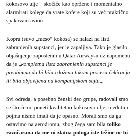
kokosovo ulje – skočiće kao opržene i momentalno
alarmirati kolege da vrate kofere koji su već praktično
spakovani avion.
Kopra (suvo „meso“ kokosa) se nalazi na listi
zabranjenih supstanci, jer je zapaljiva. Tako je glasilo
objašnjenje zaposlenih u Qatar Airwaysu uz napomenu
da je „
kompletna lista zabranjenih supstanci je
preobimna da bi bila izložena tokom procesa čekiranja
ili bila objavljena na kompanijskom sajtu
„.
Svi odreda, a posebno ženski deo grupe, radovali smo
se što ćemo poneti kvalitetno kokosovo ulje, međutim
pojma nismo imali da je opasno. Morali smo da ga
ostavimo na aerodromu, zbog čega sam bila
toliko
razočarana da me ni zlatna poluga iste težine ne bi