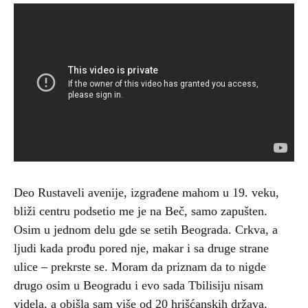
Deo Rustaveli avenije, izgrađene mahom u 19. veku,
bliži centru podsetio me je na Beč, samo zapušten.
Osim u jednom delu gde se setih Beograda. Crkva, a
ljudi kada prođu pored nje, makar i sa druge strane
ulice – prekrste se. Moram da priznam da to nigde
drugo osim u Beogradu i evo sada Tbilisiju nisam
videla, a obišla sam više od 20 hrišćanskih država.