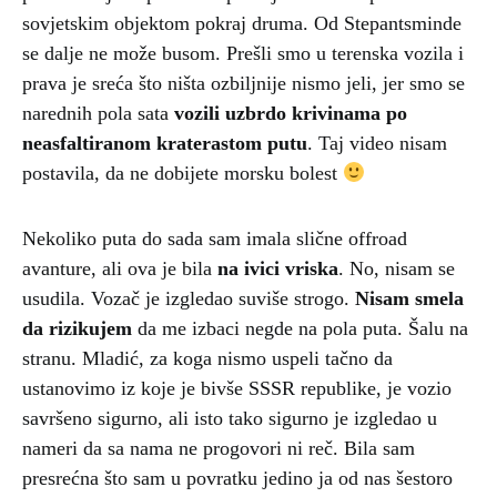
sovjetskim objektom pokraj druma. Od Stepantsminde
se dalje ne može busom. Prešli smo u terenska vozila i
prava je sreća što ništa ozbiljnije nismo jeli, jer smo se
narednih pola sata
vozili uzbrdo krivinama po
neasfaltiranom kraterastom putu
. Taj video nisam
postavila, da ne dobijete morsku bolest
Nekoliko puta do sada sam imala slične offroad
avanture, ali ova je bila
na ivici vriska
. No, nisam se
usudila. Vozač je izgledao suviše strogo.
Nisam smela
da rizikujem
da me izbaci negde na pola puta. Šalu na
stranu. Mladić, za koga nismo uspeli tačno da
ustanovimo iz koje je bivše SSSR republike, je vozio
savršeno sigurno, ali isto tako sigurno je izgledao u
nameri da sa nama ne progovori ni reč. Bila sam
presrećna što sam u povratku jedino ja od nas šestoro