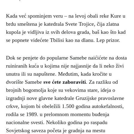
Kada već spominjem veru – na levoj obali reke Kure u
brdu smeštena je katedrala Svete Trojice, čija zlatna
kupola je vidljiva iz svih delova grada, baš kao što kad
se popnete videćete Tbilisi kao na dlanu. Lep prizor.
Dok se penjete do popularne Samebe naićićete na dosta
ruiniranih kuća u kojima nije najjasnije da li neko živi
unutra ili su napuštene. Međutim, kada kročite u
dvorište Samebe
sve ćete zaboraviti
. Za razliku od
brojnih bogomolja koje su vekovima stare, ideja o
izgradnji nove glavne katedrale Gruzijske pravoslavne
crkve, kojom bi obeležili 1.500 godina autokefalnosti,
rodila se 1989. u prelomnom momentu buđenja
nacionalne svesti. Nekoliko godina po raspadu
Sovjetskog saveza početa je gradnja na mestu