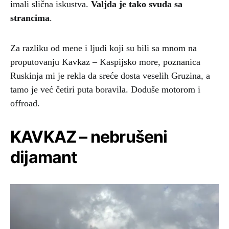
imali slična iskustva.
Valjda je tako svuda sa
strancima
.
Za razliku od mene i ljudi koji su bili sa mnom na
proputovanju Kavkaz – Kaspijsko more, poznanica
Ruskinja mi je rekla da sreće dosta veselih Gruzina, a
tamo je već četiri puta boravila. Doduše motorom i
offroad.
KAVKAZ – nebrušeni
dijamant