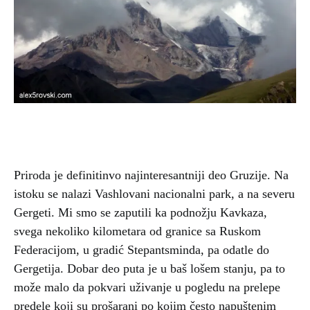
Priroda je definitinvo najinteresantniji deo Gruzije. Na
istoku se nalazi Vashlovani nacionalni park, a na severu
Gergeti. Mi smo se zaputili ka podnožju Kavkaza,
svega nekoliko kilometara od granice sa Ruskom
Federacijom, u gradić Stepantsminda, pa odatle do
Gergetija. Dobar deo puta je u baš lošem stanju, pa to
može malo da pokvari uživanje u pogledu na prelepe
predele koji su prošarani po kojim često napuštenim