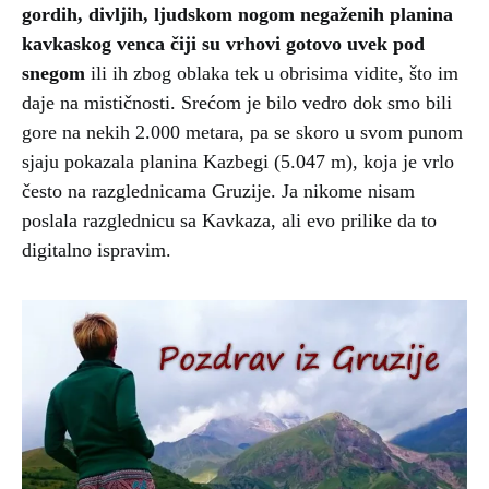
gordih, divljih, ljudskom nogom negaženih planina
kavkaskog venca čiji su vrhovi gotovo uvek pod
snegom
ili ih zbog oblaka tek u obrisima vidite, što im
daje na mističnosti. Srećom je bilo vedro dok smo bili
gore na nekih 2.000 metara, pa se skoro u svom punom
sjaju pokazala planina Kazbegi (5.047 m), koja je vrlo
često na razglednicama Gruzije. Ja nikome nisam
poslala razglednicu sa Kavkaza, ali evo prilike da to
digitalno ispravim.