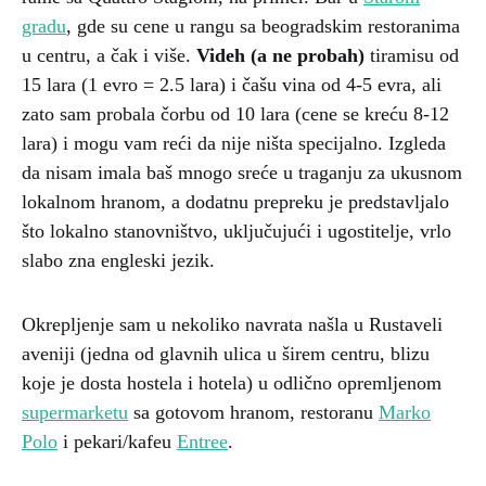
gradu
, gde su cene u rangu sa beogradskim restoranima
u centru, a čak i više.
Videh (a ne probah)
tiramisu od
15 lara (1 evro = 2.5 lara) i čašu vina od 4-5 evra, ali
zato sam probala čorbu od 10 lara (cene se kreću 8-12
lara) i mogu vam reći da nije ništa specijalno. Izgleda
da nisam imala baš mnogo sreće u traganju za ukusnom
lokalnom hranom, a dodatnu prepreku je predstavljalo
što lokalno stanovništvo, uključujući i ugostitelje, vrlo
slabo zna engleski jezik.
Okrepljenje sam u nekoliko navrata našla u Rustaveli
aveniji (jedna od glavnih ulica u širem centru, blizu
koje je dosta hostela i hotela) u odlično opremljenom
supermarketu
sa gotovom hranom, restoranu
Marko
Polo
i pekari/kafeu
Entree
.