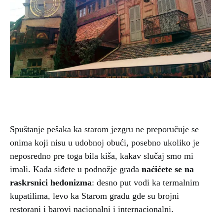
Spuštanje pešaka ka starom jezgru ne preporučuje se
onima koji nisu u udobnoj obući, posebno ukoliko je
neposredno pre toga bila kiša, kakav slučaj smo mi
imali. Kada siđete u podnožje grada
naćićete se na
raskrsnici hedonizma
: desno put vodi ka termalnim
kupatilima, levo ka Starom gradu gde su brojni
restorani i barovi nacionalni i internacionalni.