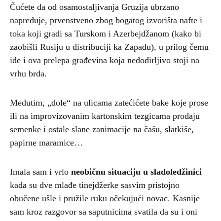
Čućete da od osamostaljivanja Gruzija ubrzano
napreduje, prvenstveno zbog bogatog izvorišta nafte i
toka koji gradi sa Turskom i Azerbejdžanom (kako bi
zaobišli Rusiju u distribuciji ka Zapadu), u prilog čemu
ide i ova prelepa građevina koja nedodirljivo stoji na
vrhu brda.
Međutim, „dole“ na ulicama zatećićete bake koje prose
ili na improvizovanim kartonskim tezgicama prodaju
semenke i ostale slane zanimacije na čašu, slatkiše,
papirne maramice…
Imala sam i vrlo
neobičnu situaciju u sladoledžinici
kada su dve mlađe tinejdžerke sasvim pristojno
obučene ušle i pružile ruku očekujući novac. Kasnije
sam kroz razgovor sa saputnicima svatila da su i oni