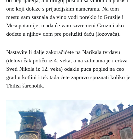
od neprijatelja, a u drugoj posudu sa vinom da počasti
one koji dolaze s prijateljskim namerama. Na tom
mestu sam saznala da vino vodi poreklo iz Gruzije i
Mesopotamije, mada će vam savremeni Gruzini ako
dođete u njihov dom pre poslužiti čaču (lozovača).
Nastavite li dalje zakoračićete na Narikala tvrđavu
(delovi čak potiču iz 4. veka, a na zidinama je i crkva
Sveti Nikola iz 12. veka) odakle puca pogled na ceo
grad u kotlini i tek tada ćete zapravo spoznati koliko je
Tbilisi šarenolik.