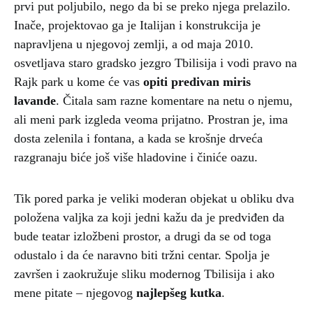
prvi put poljubilo, nego da bi se preko njega prelazilo.
Inače, projektovao ga je Italijan i konstrukcija je
napravljena u njegovoj zemlji, a od maja 2010.
osvetljava staro gradsko jezgro Tbilisija i vodi pravo na
Rajk park u kome će vas
opiti predivan miris
lavande
. Čitala sam razne komentare na netu o njemu,
ali meni park izgleda veoma prijatno. Prostran je, ima
dosta zelenila i fontana, a kada se krošnje drveća
razgranaju biće još više hladovine i činiće oazu.
Tik pored parka je veliki moderan objekat u obliku dva
položena valjka za koji jedni kažu da je predviđen da
bude teatar izložbeni prostor, a drugi da se od toga
odustalo i da će naravno biti tržni centar. Spolja je
završen i zaokružuje sliku modernog Tbilisija i ako
mene pitate – njegovog
najlepšeg kutka
.