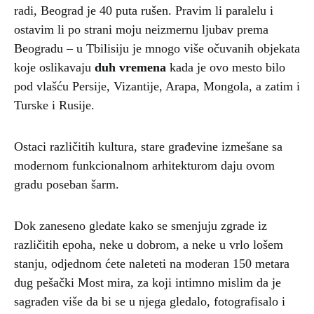
radi, Beograd je 40 puta rušen. Pravim li paralelu i
ostavim li po strani moju neizmernu ljubav prema
Beogradu – u Tbilisiju je mnogo više očuvanih objekata
koje oslikavaju
duh vremena
kada je ovo mesto bilo
pod vlašću Persije, Vizantije, Arapa, Mongola, a zatim i
Turske i Rusije.
Ostaci različitih kultura, stare građevine izmešane sa
modernom funkcionalnom arhitekturom daju ovom
gradu poseban šarm.
Dok zaneseno gledate kako se smenjuju zgrade iz
različitih epoha, neke u dobrom, a neke u vrlo lošem
stanju, odjednom ćete naleteti na moderan 150 metara
dug pešački Most mira, za koji intimno mislim da je
sagrađen više da bi se u njega gledalo, fotografisalo i