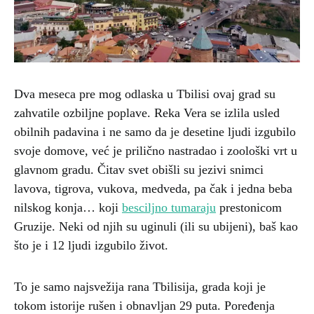
Dva meseca pre mog odlaska u Tbilisi ovaj grad su
zahvatile ozbiljne poplave. Reka Vera se izlila usled
obilnih padavina i ne samo da je desetine ljudi izgubilo
svoje domove, već je prilično nastradao i zoološki vrt u
glavnom gradu. Čitav svet obišli su jezivi snimci
lavova, tigrova, vukova, medveda, pa čak i jedna beba
nilskog konja… koji
besciljno tumaraju
prestonicom
Gruzije. Neki od njih su uginuli (ili su ubijeni), baš kao
što je i 12 ljudi izgubilo život.
To je samo najsvežija rana Tbilisija, grada koji je
tokom istorije rušen i obnavljan 29 puta. Poređenja