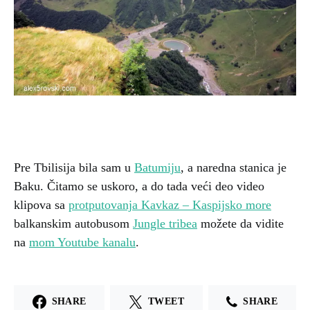
Pre Tbilisija bila sam u
Batumiju
, a naredna stanica je
Baku. Čitamo se uskoro, a do tada veći deo video
klipova sa
protputovanja Kavkaz – Kaspijsko more
balkanskim autobusom
Jungle tribea
možete da vidite
na
mom Youtube kanalu
.
SHARE
TWEET
SHARE