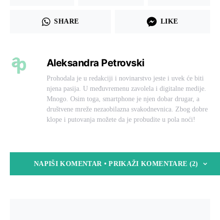
SHARE
LIKE
Aleksandra Petrovski
Prohodala je u redakciji i novinarstvo jeste i uvek će biti
njena pasija. U međuvremenu zavolela i digitalne medije.
Mnogo. Osim toga, smartphone je njen dobar drugar, a
društvene mreže nezaobilazna svakodnevnica. Zbog dobre
klope i putovanja možete da je probudite u pola noći!
NAPIŠI KOMENTAR • PRIKAŽI KOMENTARE (2)