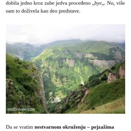
dobila jedno kroz zube jedva proceđeno „
bye
„. No, više
sam to doživela kao deo predstave.
Da se vratim
nestvarnom okruženju – pejzažima