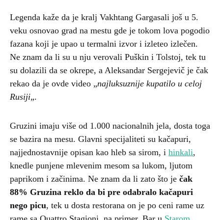
Legenda kaže da je kralj Vakhtang Gargasali još u 5.
veku osnovao grad na mestu gde je tokom lova pogodio
fazana koji je upao u termalni izvor i izleteo izlečen.
Ne znam da li su u nju verovali Puškin i Tolstoj, tek tu
su dolazili da se okrepe, a Aleksandar Sergejevič je čak
rekao da je ovde video „
najluksuznije kupatilo u celoj
Rusiji
„.
Gruzini imaju više od 1.000 nacionalnih jela, dosta toga
se bazira na mesu. Glavni specijaliteti su kačapuri,
najjednostavnije opisan kao hleb sa sirom, i
hinkali
,
knedle punjene mlevenim mesom sa lukom, ljutom
paprikom i začinima. Ne znam da li zato što je
čak
88% Gruzina reklo da bi pre odabralo kačapuri
nego picu
, tek u dosta restorana on je po ceni rame uz
rame sa Quattro Stagioni, na primer. Bar u
Starom