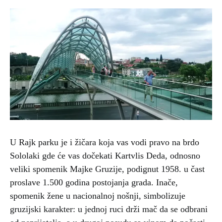
U Rajk parku je i žičara koja vas vodi pravo na brdo
Sololaki gde će vas dočekati Kartvlis Deda, odnosno
veliki spomenik Majke Gruzije, podignut 1958. u čast
proslave 1.500 godina postojanja grada. Inače,
spomenik žene u nacionalnoj nošnji, simbolizuje
gruzijski karakter: u jednoj ruci drži mač da se odbrani