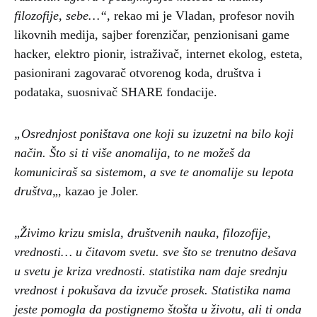
filozofije, sebe…“
, rekao mi je Vladan, profesor novih
likovnih medija, sajber forenzičar, penzionisani game
hacker, elektro pionir, istraživač, internet ekolog, esteta,
pasionirani zagovarač otvorenog koda, društva i
podataka, suosnivač SHARE fondacije.
„Osrednjost poništava one koji su izuzetni na bilo koji
način. Što si ti više anomalija, to ne možeš da
komuniciraš sa sistemom, a sve te anomalije su lepota
društva
„, kazao je Joler.
„
Živimo krizu smisla, društvenih nauka, filozofije,
vrednosti… u čitavom svetu. sve što se trenutno dešava
u svetu je kriza vrednosti. statistika nam daje srednju
vrednost i pokušava da izvuče prosek. Statistika nama
jeste pomogla da postignemo štošta u životu, ali ti onda