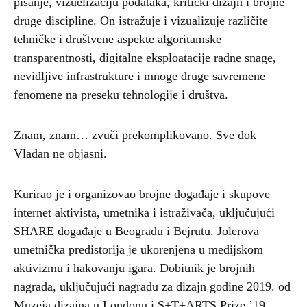
pisanje, vizuelizaciju podataka, kritički dizajn i brojne
druge discipline. On istražuje i vizualizuje različite
tehničke i društvene aspekte algoritamske
transparentnosti, digitalne eksploatacije radne snage,
nevidljive infrastrukture i mnoge druge savremene
fenomene na preseku tehnologije i društva.
Znam, znam… zvuči prekomplikovano. Sve dok
Vladan ne objasni.
Kurirao je i organizovao brojne događaje i skupove
internet aktivista, umetnika i istraživača, uključujući
SHARE događaje u Beogradu i Bejrutu. Jolerova
umetnička predistorija je ukorenjena u medijskom
aktivizmu i hakovanju igara. Dobitnik je brojnih
nagrada, uključujući nagradu za dizajn godine 2019. od
Muzeja dizajna u Londonu i S+T+ARTS Prize ’19