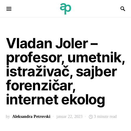
Search for:
Vladan Joler –
profesor, umetnik,
istraživač, sajber
forenzičar,
internet ekolog
by
Aleksandra Petrovski
januar 22, 2023
3 minute read