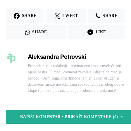
SHARE
TWEET
SHARE
SHARE
LIKE
Aleksandra Petrovski
Prohodala je u redakciji i novinarstvo jeste i uvek će biti
njena pasija. U međuvremenu zavolela i digitalne medije.
Mnogo. Osim toga, smartphone je njen dobar drugar, a
društvene mreže nezaobilazna svakodnevnica. Zbog dobre
klope i putovanja možete da je probudite u pola noći!
NAPIŠI KOMENTAR • PRIKAŽI KOMENTARE (0)