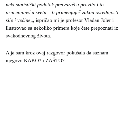
neki statistički podatak pretvaraš u pravilo i to
primenjuješ u svetu – ti primenjuješ zakon osrednjosti,
sile i većine
„, ispričao mi je profesor Vladan Joler i
ilustrovao sa nekoliko primera koje ćete prepoznati iz
svakodnevnog života.
A ja sam kroz ovaj razgovor pokušala da saznam
njegovo KAKO? i ZAŠTO?