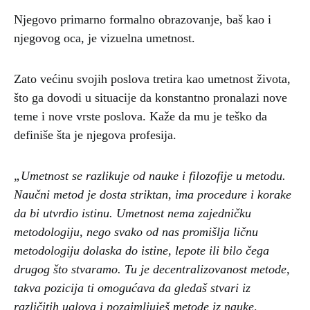
Njegovo primarno formalno obrazovanje, baš kao i
njegovog oca, je vizuelna umetnost.
Zato većinu svojih poslova tretira kao umetnost života,
što ga dovodi u situacije da konstantno pronalazi nove
teme i nove vrste poslova. Kaže da mu je teško da
definiše šta je njegova profesija.
„Umetnost se razlikuje od nauke i filozofije u metodu.
Naučni metod je dosta striktan, ima procedure i korake
da bi utvrdio istinu. Umetnost nema zajedničku
metodologiju, nego svako od nas promišlja ličnu
metodologiju dolaska do istine, lepote ili bilo čega
drugog što stvaramo. Tu je decentralizovanost metode,
takva pozicija ti omogućava da gledaš stvari iz
različitih uglova i pozajmljuješ metode iz nauke,