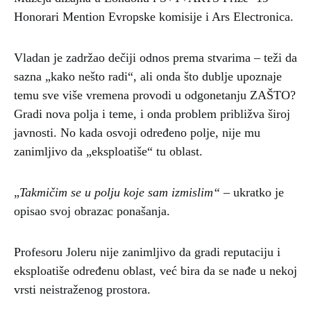
Honorari Mention Evropske komisije i Ars Electronica.
Vladan je zadržao dečiji odnos prema stvarima – teži da
sazna „kako nešto radi“, ali onda što dublje upoznaje
temu sve više vremena provodi u odgonetanju ZAŠTO?
Gradi nova polja i teme, i onda problem približva široj
javnosti. No kada osvoji određeno polje, nije mu
zanimljivo da „eksploatiše“ tu oblast.
„
Takmičim se u polju koje sam izmislim“
– ukratko je
opisao svoj obrazac ponašanja.
Profesoru Joleru nije zanimljivo da gradi reputaciju i
eksploatiše određenu oblast, već bira da se nađe u nekoj
vrsti neistraženog prostora.