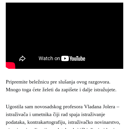
Pripremite beležnicu pre slušanja ovog razgovora.
Mnogo toga ćete želeti da zapišete i dalje istražujete.
Ugostila sam novosadskog profesora Vladana Jolera –
istraživača i umetnika čiji rad spaja istraživanje
podataka, kontrakartografiju, istraživačko novinarstvo,