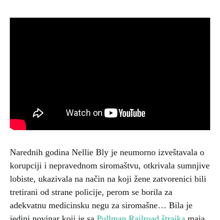
Narednih godina Nellie Bly je neumorno izveštavala o
korupciji i nepravednom siromaštvu, otkrivala sumnjive
lobiste, ukazivala na način na koji žene zatvorenici bili
tretirani od strane policije, perom se borila za
adekvatnu medicinsku negu za siromašne… Bila je
jedini novinar koji je sa
Pullman Railroad štrajka
maja