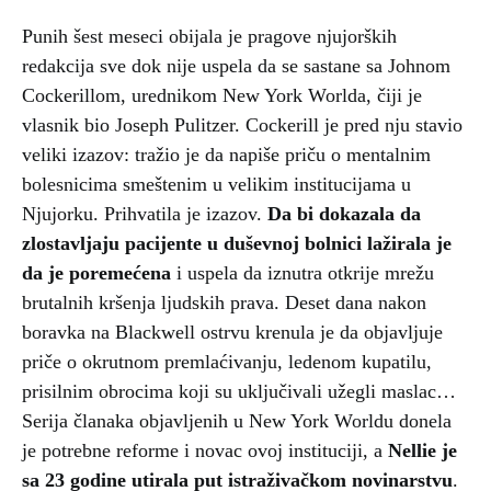
Punih šest meseci obijala je pragove njujorških
redakcija sve dok nije uspela da se sastane sa Johnom
Cockerillom, urednikom New York Worlda, čiji je
vlasnik bio Joseph Pulitzer. Cockerill je pred nju stavio
veliki izazov: tražio je da napiše priču o mentalnim
bolesnicima smeštenim u velikim institucijama u
Njujorku. Prihvatila je izazov.
Da bi dokazala da
zlostavljaju pacijente u duševnoj bolnici lažirala je
da je poremećena
i uspela da iznutra otkrije mrežu
brutalnih kršenja ljudskih prava. Deset dana nakon
boravka na Blackwell ostrvu krenula je da objavljuje
priče o okrutnom premlaćivanju, ledenom kupatilu,
prisilnim obrocima koji su uključivali užegli maslac…
Serija članaka objavljenih u New York Worldu donela
je potrebne reforme i novac ovoj instituciji, a
Nellie je
sa 23 godine utirala put istraživačkom novinarstvu
.