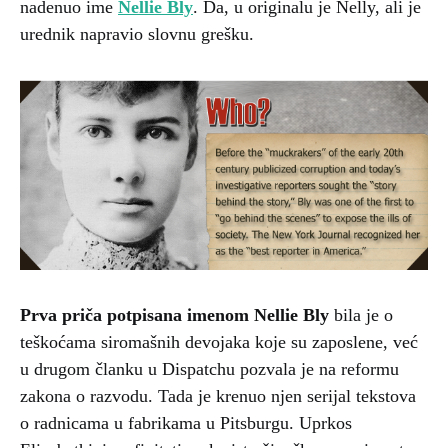
nadenuo ime
Nellie Bly
. Da, u originalu je Nelly, ali je
urednik napravio slovnu grešku.
Prva priča potpisana imenom Nellie Bly
bila je o
teškoćama siromašnih devojaka koje su zaposlene, već
u drugom članku u Dispatchu pozvala je na reformu
zakona o razvodu. Tada je krenuo njen serijal tekstova
o radnicama u fabrikama u Pitsburgu. Uprkos