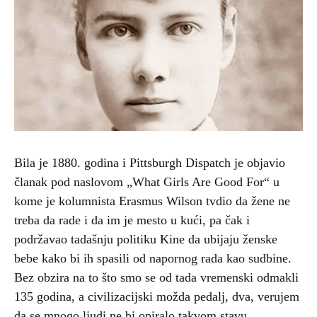
Bila je 1880. godina i Pittsburgh Dispatch je objavio
članak pod naslovom „What Girls Are Good For“ u
kome je kolumnista Erasmus Wilson tvdio da žene ne
treba da rade i da im je mesto u kući, pa čak i
podržavao tadašnju politiku Kine da ubijaju ženske
bebe kako bi ih spasili od napornog rada kao sudbine.
Bez obzira na to što smo se od tada vremenski odmakli
135 godina, a civilizacijski možda pedalj, dva, verujem
da se mnogo ljudi ne bi opiralo takvom stavu.