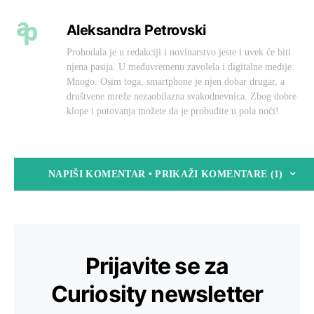
Aleksandra Petrovski
Prohodala je u redakciji i novinarstvo jeste i uvek će biti
njena pasija. U međuvremenu zavolela i digitalne medije.
Mnogo. Osim toga, smartphone je njen dobar drugar, a
društvene mreže nezaobilazna svakodnevnica. Zbog dobre
klope i putovanja možete da je probudite u pola noći!
NAPIŠI KOMENTAR • PRIKAŽI KOMENTARE (1)
Prijavite se za
Curiosity newsletter