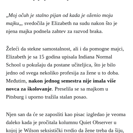
„
Moj očuh je stalno pijan od kada je oženio moju
majku
„, svedočila je Elizabeth na sudu nakon što je
njena majka podnela zahtev za razvod braka.
Želeći da stekne samostalnost, ali i da pomogne majci,
Elizabeth je sa 15 godina upisala Indiana Normal
School u pokušaju da postane učiteljica, što je bilo
jedno od svega nekoliko profesija za žene u to doba.
Međutim,
nakon jednog semestra nije imala više
novca za školovanje
. Preselila se sa majkom u
Pitsburg i uporno tražila stalan posao.
Njen san da će se zaposliti kao pisac izgledao je veoma
daleko kada je pročitala kolumnu Quiet Observer u
kojoj je Wilson seksistički tvrdio da žene treba da šiju,