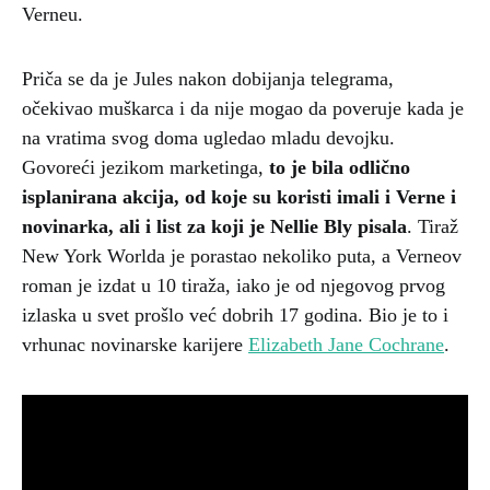
Verneu.
Priča se da je Jules nakon dobijanja telegrama,
očekivao muškarca i da nije mogao da poveruje kada je
na vratima svog doma ugledao mladu devojku.
Govoreći jezikom marketinga,
to je bila odlično
isplanirana akcija, od koje su koristi imali i Verne i
novinarka, ali i list za koji je Nellie Bly pisala
. Tiraž
New York Worlda je porastao nekoliko puta, a Verneov
roman je izdat u 10 tiraža, iako je od njegovog prvog
izlaska u svet prošlo već dobrih 17 godina. Bio je to i
vrhunac novinarske karijere
Elizabeth Jane Cochrane
.