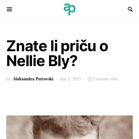
Search for:
Znate li priču o
Nellie Bly?
by
Aleksandra Petrovski
maj 5, 2015
5 minute read