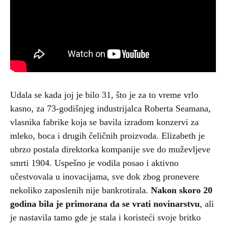
Udala se kada joj je bilo 31, što je za to vreme vrlo
kasno, za 73-godišnjeg industrijalca Roberta Seamana,
vlasnika fabrike koja se bavila izradom konzervi za
mleko, boca i drugih čeličnih proizvoda. Elizabeth je
ubrzo postala direktorka kompanije sve do muževljeve
smrti 1904. Uspešno je vodila posao i aktivno
učestvovala u inovacijama, sve dok zbog pronevere
nekoliko zaposlenih nije bankrotirala.
Nakon skoro 20
godina bila je primorana da se vrati novinarstvu
, ali
je nastavila tamo gde je stala i koristeći svoje britko