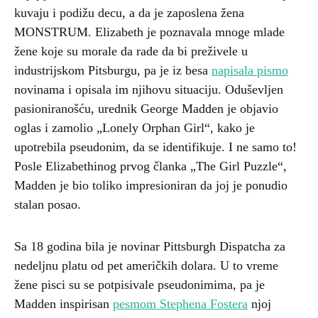
kuvaju i podižu decu, a da je zaposlena žena
MONSTRUM. Elizabeth je poznavala mnoge mlade
žene koje su morale da rade da bi preživele u
industrijskom Pitsburgu, pa je iz besa
napisala pismo
novinama i opisala im njihovu situaciju. Oduševljen
pasioniranošću, urednik George Madden je objavio
oglas i zamolio „Lonely Orphan Girl“, kako je
upotrebila pseudonim, da se identifikuje. I ne samo to!
Posle Elizabethinog prvog članka „The Girl Puzzle“,
Madden je bio toliko impresioniran da joj je ponudio
stalan posao.
Sa 18 godina bila je novinar Pittsburgh Dispatcha za
nedeljnu platu od pet američkih dolara. U to vreme
žene pisci su se potpisivale pseudonimima, pa je
Madden inspirisan
pesmom Stephena Fostera
njoj