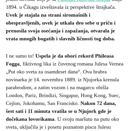
1894. u Čikagu izveštavala iz perspektive štrajkača.
Uvek je stajala na strani siromašnih i
obespravljenih, uvek je utkala deo sebe u priču i
prenosila svoja osećanja i zapažanja, otvarala je
vrata mnogih bogatih i slavnih ličnosti tog doba.
I ne samo to!
Uspela je da obori rekord Phileasa
Fogga
, fiktivnog lika iz čuvenog romana Julesa Vernea
„Put oko sveta za osamdeset dana“. Ova hrabra
novinarka je 14. novembra 1889. iz Njujorka krenula
parabrodom, a zatim vozom i na magarcu obišla
London, Pariz, Brindizi, Singapur, Hong Kong, Suec,
Cejlon, Jokohamu, San Francisko.
Nakon 72 dana,
šest sati i 11 minuta vratila se u Njujork gde je
dočekana lovorikama
. U svoju maršutu na putu oko
sveta, uključila je i posetu poznatom piscu Julesu