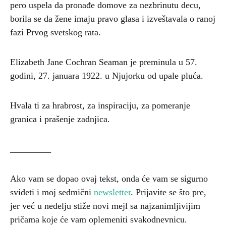
pero uspela da pronađe domove za nezbrinutu decu,
borila se da žene imaju pravo glasa i izveštavala o ranoj
fazi Prvog svetskog rata.
Elizabeth Jane Cochran Seaman je preminula u 57.
godini, 27. januara 1922. u Njujorku od upale pluća.
Hvala ti za hrabrost, za inspiraciju, za pomeranje
granica i prašenje zadnjica.
_________
Ako vam se dopao ovaj tekst, onda će vam se sigurno
svideti i moj sedmični
newsletter
. Prijavite se što pre,
jer već u nedelju stiže novi mejl sa najzanimljivijim
pričama koje će vam oplemeniti svakodnevnicu.