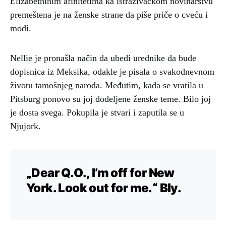
Elizabethinim afinitetima ka istraživačkom novinarstvu
premeštena je na ženske strane da piše priče o cveću i
modi.
Nellie je pronašla način da ubedi urednike da bude
dopisnica iz Meksika, odakle je pisala o svakodnevnom
životu tamošnjeg naroda. Međutim, kada se vratila u
Pitsburg ponovo su joj dodeljene ženske teme. Bilo joj
je dosta svega. Pokupila je stvari i zaputila se u
Njujork.
„Dear Q.O., I’m off for New
York. Look out for me.“ Bly.