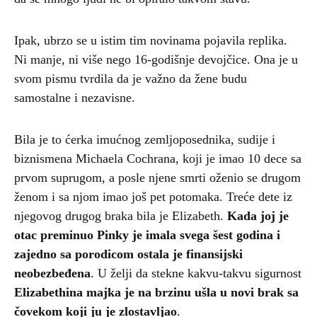
Ipak, ubrzo se u istim tim novinama pojavila replika.
Ni manje, ni više nego 16-godišnje devojčice. Ona je u
svom pismu tvrdila da je važno da žene budu
samostalne i nezavisne.
Bila je to ćerka imućnog zemljoposednika, sudije i
biznismena Michaela Cochrana, koji je imao 10 dece sa
prvom suprugom, a posle njene smrti oženio se drugom
ženom i sa njom imao još pet potomaka. Treće dete iz
njegovog drugog braka bila je Elizabeth.
Kada joj je
otac preminuo Pinky je imala svega šest godina i
zajedno sa porodicom ostala je finansijski
neobezbeđena
. U želji da stekne kakvu-takvu sigurnost
Elizabethina majka je na brzinu ušla u novi brak sa
čovekom koji ju je zlostavljao
.