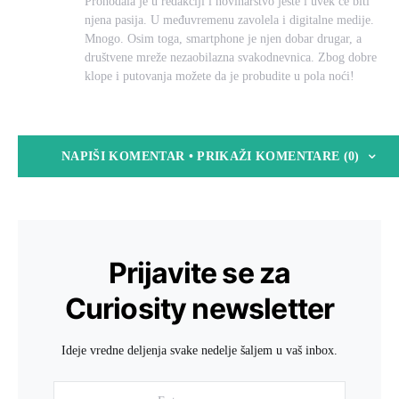
Prohodala je u redakciji i novinarstvo jeste i uvek će biti
njena pasija. U međuvremenu zavolela i digitalne medije.
Mnogo. Osim toga, smartphone je njen dobar drugar, a
društvene mreže nezaobilazna svakodnevnica. Zbog dobre
klope i putovanja možete da je probudite u pola noći!
NAPIŠI KOMENTAR • PRIKAŽI KOMENTARE (0)
Prijavite se za
Curiosity newsletter
Ideje vredne deljenja svake nedelje šaljem u vaš inbox.