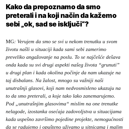
Kako da prepoznamo da smo
preterali i na koji način da kažemo
sebi „ok, sad se isključi“?
MG
: Verujem da smo se svi u nekom trenutku u svom
životu našli u situaciji kada sami sebi zamerimo
preveliko angažovanje na poslu. To se najčešće dešava
onda kada su svi drugi aspekti našeg života “grunuti”
u drugi plan i kada okolina počinje da nam ukazuje na
taj disbalans. Na žalost, mnogo su važniji naši
unutrašnji glasovi, koji nam nedvosmisleno ukazuju na
to da smo preterali, a koje tako lako zanemarujemo.
Pod „unutrašnjim glasovima“ mislim na one trenutke
nelagode, izostanka osećaja zadovoljstva u situacijama
kada uspešno završimo pojedine projekte, nemogućnosti
da se radujemo i opušteno uživamo u sitnicama i malim