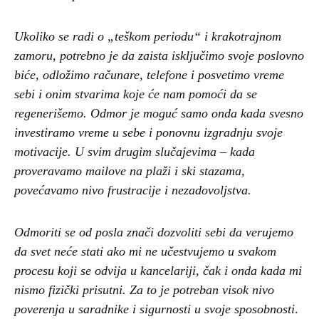
Ukoliko se radi o „teškom periodu“ i krakotrajnom
zamoru, potrebno je da zaista isključimo svoje poslovno
biće, odložimo računare, telefone i posvetimo vreme
sebi i onim stvarima koje će nam pomoći da se
regenerišemo. Odmor je moguć samo onda kada svesno
investiramo vreme u sebe i ponovnu izgradnju svoje
motivacije. U svim drugim slučajevima – kada
proveravamo mailove na plaži i ski stazama,
povećavamo nivo frustracije i nezadovoljstva.
Odmoriti se od posla znači dozvoliti sebi da verujemo
da svet neće stati ako mi ne učestvujemo u svakom
procesu koji se odvija u kancelariji, čak i onda kada mi
nismo fizički prisutni. Za to je potreban visok nivo
poverenja u saradnike i sigurnosti u svoje sposobnosti
.