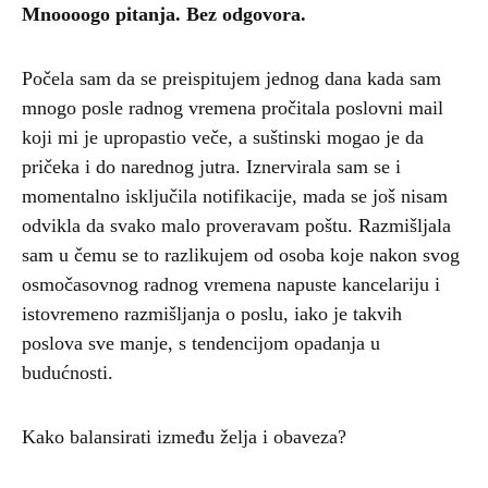
Mnoooogo pitanja. Bez odgovora.
Počela sam da se preispitujem jednog dana kada sam
mnogo posle radnog vremena pročitala poslovni mail
koji mi je upropastio veče, a suštinski mogao je da
pričeka i do narednog jutra. Iznervirala sam se i
momentalno isključila notifikacije, mada se još nisam
odvikla da svako malo proveravam poštu. Razmišljala
sam u čemu se to razlikujem od osoba koje nakon svog
osmočasovnog radnog vremena napuste kancelariju i
istovremeno razmišljanja o poslu, iako je takvih
poslova sve manje, s tendencijom opadanja u
budućnosti.
Kako balansirati između želja i obaveza?