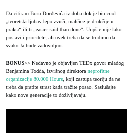
Da citiram Boru Đorđevića iz doba dok je bio cool –
„teoretski ljubav lepo zvuči, malčice je drukčije u
praksi“ ili ti „easier said than done“. Uopšte nije lako
postaviti prioritete, ali uvek treba da se trudimo da
svako Ja bude zadovoljno.
BONUS
>> Nedavno je objavljen TEDx govor mladog
Benjamina Todda, izvršnog direktora
neprofitne
organizacije 80.000 Hours
, koji zastupa teoriju da ne
treba da pratite strast kada tražite posao. Saslušajte
kako nove generacije to doživljavaju.