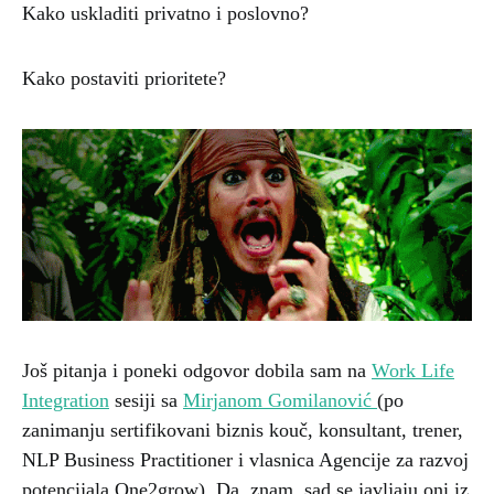
Kako uskladiti privatno i poslovno?
Kako postaviti prioritete?
Još pitanja i poneki odgovor dobila sam na
Work Life
Integration
sesiji sa
Mirjanom Gomilanović
(po
zanimanju sertifikovani biznis kouč, konsultant, trener,
NLP Business Practitioner i vlasnica Agencije za razvoj
potencijala One2grow). Da, znam, sad se javljaju oni iz