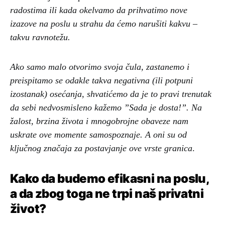
radostima ili kada okelvamo da prihvatimo nove
izazove na poslu u strahu da ćemo narušiti kakvu –
takvu ravnotežu.
Ako samo malo otvorimo svoja čula, zastanemo i
preispitamo se odakle takva negativna (ili potpuni
izostanak) osećanja, shvatićemo da je to pravi trenutak
da sebi nedvosmisleno kažemo ”Sada je dosta!”. Na
žalost, brzina života i mnogobrojne obaveze nam
uskrate ove momente samospoznaje. A oni su od
ključnog značaja za postavjanje ove vrste granica
.
Kako da budemo efikasni na poslu,
a da zbog toga ne trpi naš privatni
život?