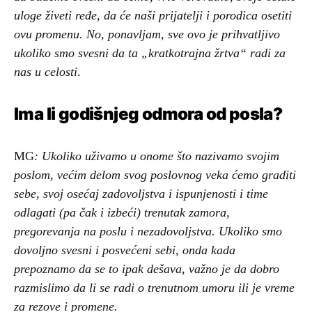
uloge živeti ređe, da će naši prijatelji i porodica osetiti
ovu promenu. No, ponavljam, sve ovo je prihvatljivo
ukoliko smo svesni da ta „kratkotrajna žrtva“ radi za
nas u celosti
.
Ima li godišnjeg odmora od posla?
MG
: Ukoliko uživamo u onome što nazivamo svojim
poslom, većim delom svog poslovnog veka ćemo graditi
sebe, svoj osećaj zadovoljstva i ispunjenosti i time
odlagati (pa čak i izbeći) trenutak zamora,
pregorevanja na poslu i nezadovoljstva. Ukoliko smo
dovoljno svesni i posvećeni sebi, onda kada
prepoznamo da se to ipak dešava, važno je da dobro
razmislimo da li se radi o trenutnom umoru ili je vreme
za rezove i promene.