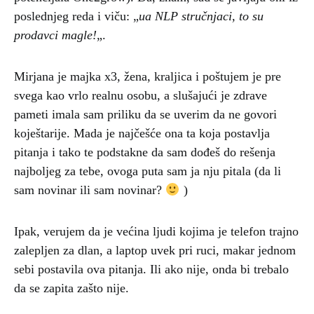
poslednjeg reda i viču: „
ua NLP stručnjaci, to su
prodavci magle!
„.
Mirjana je majka x3, žena, kraljica i poštujem je pre
svega kao vrlo realnu osobu, a slušajući je zdrave
pameti imala sam priliku da se uverim da ne govori
koještarije. Mada je najčešće ona ta koja postavlja
pitanja i tako te podstakne da sam dođeš do rešenja
najboljeg za tebe, ovoga puta sam ja nju pitala (da li
sam novinar ili sam novinar?
)
Ipak, verujem da je većina ljudi kojima je telefon trajno
zalepljen za dlan, a laptop uvek pri ruci, makar jednom
sebi postavila ova pitanja. Ili ako nije, onda bi trebalo
da se zapita zašto nije.