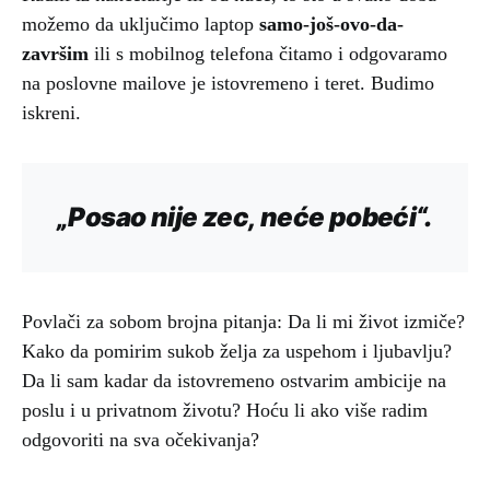
možemo da uključimo laptop
samo-još-ovo-da-
završim
ili s mobilnog telefona čitamo i odgovaramo
na poslovne mailove je istovremeno i teret. Budimo
iskreni.
„Posao nije zec, neće pobeći“.
Povlači za sobom brojna pitanja: Da li mi život izmiče?
Kako da pomirim sukob želja za uspehom i ljubavlju?
Da li sam kadar da istovremeno ostvarim ambicije na
poslu i u privatnom životu? Hoću li ako više radim
odgovoriti na sva očekivanja?