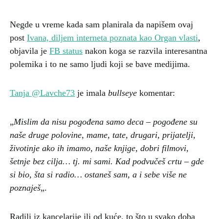
Negde u vreme kada sam planirala da napišem ovaj
post
Ivana, diljem interneta poznata kao Organ vlasti
,
objavila je
FB status
nakon koga se razvila interesantna
polemika i to ne samo ljudi koji se bave medijima.
Tanja @Lavche73
je imala
bullseye
komentar:
„
Mislim da nisu pogođena samo deca – pogođene su
naše druge polovine, mame, tate, drugari, prijatelji,
životinje ako ih imamo, naše knjige, dobri filmovi,
šetnje bez cilja… tj. mi sami. Kad podvučeš crtu – gde
si bio, šta si radio… ostaneš sam, a i sebe više ne
poznaješ
„.
Radili iz kancelarije ili od kuće, to što u svako doba