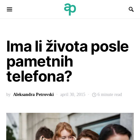
Search for:
Ima li života posle
pametnih
telefona?
by
Aleksandra Petrovski
april 30, 2015
6 minute read