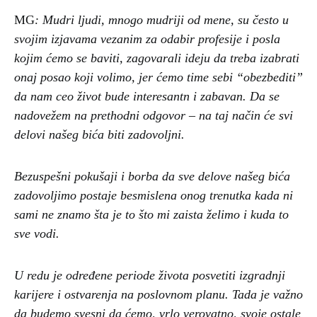
MG
: Mudri ljudi, mnogo mudriji od mene, su često u
svojim izjavama vezanim za odabir profesije i posla
kojim ćemo se baviti, zagovarali ideju da treba izabrati
onaj posao koji volimo, jer ćemo time sebi “obezbediti”
da nam ceo život bude interesantn i zabavan. Da se
nadovežem na prethodni odgovor – na taj način će svi
delovi našeg bića biti zadovoljni.
Bezuspešni pokušaji i borba da sve delove našeg bića
zadovoljimo postaje besmislena onog trenutka kada ni
sami ne znamo šta je to što mi zaista želimo i kuda to
sve vodi.
U redu je određene periode života posvetiti izgradnji
karijere i ostvarenja na poslovnom planu. Tada je važno
da budemo svesni da ćemo, vrlo verovatno, svoje ostale