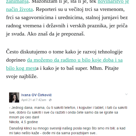
zanimanja
. Mazohizam li je, šta li je, tek
novinarstvo je
način života
. Reporteri su u večitoj trci sa vremenom,
frci sa sagovornicima i urednicima, stalnoj jurnjavi bez
radnog vremena i državnih i verskih praznika, jer priča
je svuda. Ako znaš da je prepoznaš.
Često diskutujemo o tome kako je razvoj tehnologije
doprineo
da možemo da radimo u bilo koje doba i sa
bilo kog mest
a i kako je to baš super. Mhm. Pitajte
svoje najbliže.