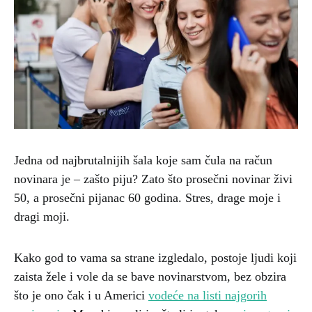
Jedna od najbrutalnijih šala koje sam čula na račun
novinara je – zašto piju? Zato što prosečni novinar živi
50, a prosečni pijanac 60 godina. Stres, drage moje i
dragi moji.
Kako god to vama sa strane izgledalo, postoje ljudi koji
zaista žele i vole da se bave novinarstvom, bez obzira
što je ono čak i u Americi
vodeće na listi najgorih