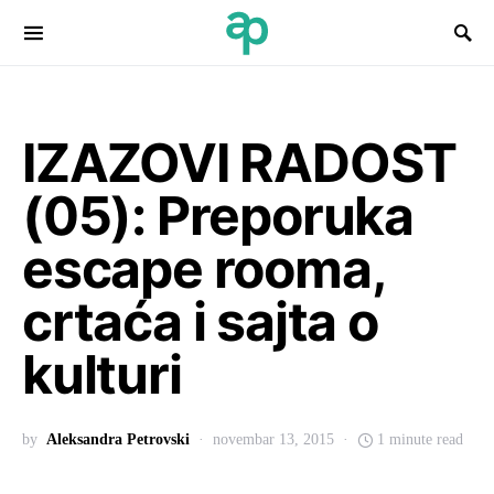
Search for:
IZAZOVI RADOST
(05): Preporuka
escape rooma,
crtaća i sajta o
kulturi
by
Aleksandra Petrovski
novembar 13, 2015
1 minute read