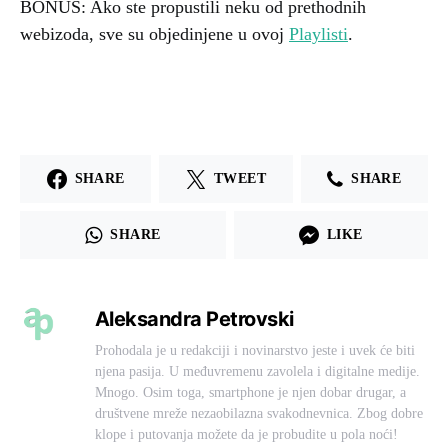
BONUS: Ako ste propustili neku od prethodnih
webizoda, sve su objedinjene u ovoj
Playlisti
.
SHARE
TWEET
SHARE
SHARE
LIKE
Aleksandra Petrovski
Prohodala je u redakciji i novinarstvo jeste i uvek će biti
njena pasija. U međuvremenu zavolela i digitalne medije.
Mnogo. Osim toga, smartphone je njen dobar drugar, a
društvene mreže nezaobilazna svakodnevnica. Zbog dobre
klope i putovanja možete da je probudite u pola noći!