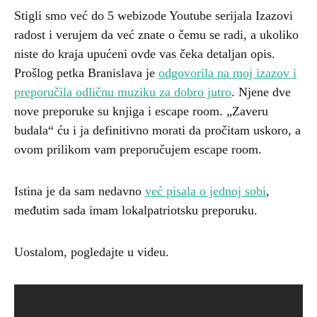
Stigli smo već do 5 webizode Youtube serijala Izazovi
radost i verujem da već znate o čemu se radi, a ukoliko
niste do kraja upućeni ovde vas čeka detaljan opis.
Prošlog petka Branislava je
odgovorila na moj izazov i
preporučila odličnu muziku za dobro jutro
. Njene dve
nove preporuke su knjiga i escape room. „Zaveru
budala“ ću i ja definitivno morati da pročitam uskoro, a
ovom prilikom vam preporučujem escape room.
Istina je da sam nedavno
već pisala o jednoj sobi
,
međutim sada imam lokalpatriotsku preporuku.
Uostalom, pogledajte u videu.