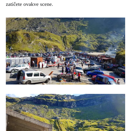
zatičete ovakve scene.