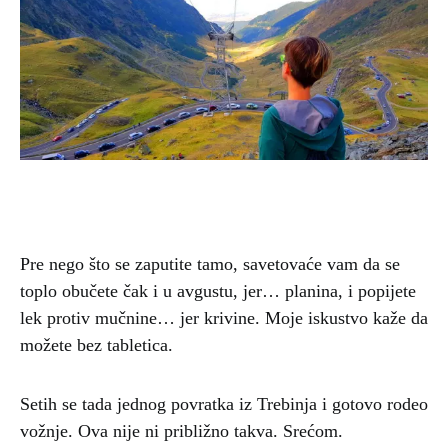
Pre nego što se zaputite tamo, savetovaće vam da se
toplo obučete čak i u avgustu, jer… planina, i popijete
lek protiv mučnine… jer krivine. Moje iskustvo kaže da
možete bez tabletica.
Setih se tada jednog povratka iz Trebinja i gotovo rodeo
vožnje. Ova nije ni približno takva. Srećom.