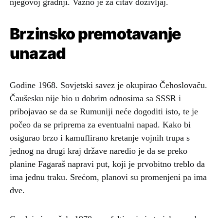
njegovoj gradnji. Važno je za čitav doživljaj.
Brzinsko premotavanje
unazad
Godine 1968. Sovjetski savez je okupirao Čehoslovaču.
Čaušesku nije bio u dobrim odnosima sa SSSR i
pribojavao se da se Rumuniji neće dogoditi isto, te je
počeo da se priprema za eventualni napad. Kako bi
osigurao brzo i kamuflirano kretanje vojnih trupa s
jednog na drugi kraj države naredio je da se preko
planine Fagaraš napravi put, koji je prvobitno treblo da
ima jednu traku. Srećom, planovi su promenjeni pa ima
dve.