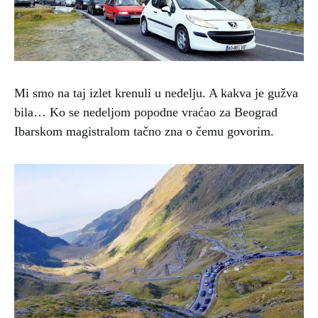
Mi smo na taj izlet krenuli u nedelju. A kakva je gužva
bila… Ko se nedeljom popodne vraćao za Beograd
Ibarskom magistralom tačno zna o čemu govorim.