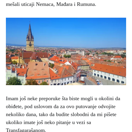
mešali uticaji Nemaca, Mađara i Rumuna.
Imam još neke preporuke šta biste mogli u okolini da
obiđete, pod uslovom da za ovo putovanje odvojite
nekoliko dana, tako da budite slobodni da mi pišete
ukoliko imate još neko pitanje u vezi sa
Transfagarašanom.