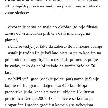
od najlepših puteva na svetu, na prvom mestu treba da
znate sledeće:
– otvoren je samo od maja do oktobra (to nije fiksno,
zavisi od vremenskih prilika i da li ima snega na
planini)
– nema osvetljenje, tako da zaboravite na noćnu vožnju
– asfalt je trošan i nije baš kao pista, a uz to kao što na
prethodnim fotografijama možete da primetite: put je
krivudav, tako da ne bi trebalo da vozite brže od 50
km/h
– najbliži veći grad (odakle polazi put) nama je Sibiju,
koji je od Beograda udaljen oko 420 km. Moja
preporuka je da, kada ste već tu, obiđete i kulturnu
prestonicu Evrope 2007. Iznenadićete se koliko je
simpatičan i sređen gradić u kome su se vekovima