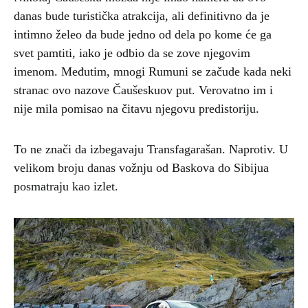
danas bude turistička atrakcija, ali definitivno da je
intimno želeo da bude jedno od dela po kome će ga
svet pamtiti, iako je odbio da se zove njegovim
imenom. Međutim, mnogi Rumuni se začude kada neki
stranac ovo nazove Čaušeskuov put. Verovatno im i
nije mila pomisao na čitavu njegovu predistoriju.
To ne znači da izbegavaju Transfagarašan. Naprotiv. U
velikom broju danas vožnju od Baskova do Sibijua
posmatraju kao izlet.