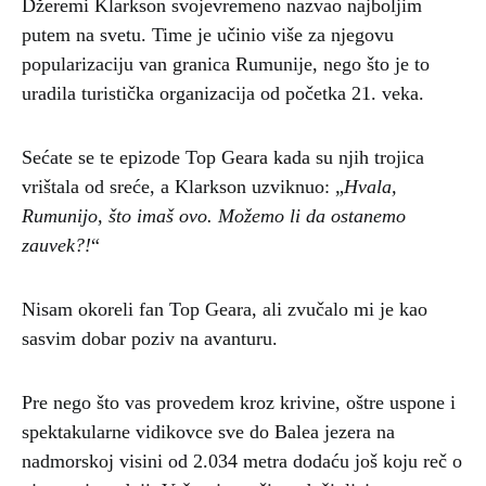
Džeremi Klarkson svojevremeno nazvao najboljim
putem na svetu. Time je učinio više za njegovu
popularizaciju van granica Rumunije, nego što je to
uradila turistička organizacija od početka 21. veka.
Sećate se te epizode Top Geara kada su njih trojica
vrištala od sreće, a Klarkson uzviknuo: „
Hvala,
Rumunijo, što imaš ovo. Možemo li da ostanemo
zauvek?!
“
Nisam okoreli fan Top Geara, ali zvučalo mi je kao
sasvim dobar poziv na avanturu.
Pre nego što vas provedem kroz krivine, oštre uspone i
spektakularne vidikovce sve do Balea jezera na
nadmorskoj visini od 2.034 metra dodaću još koju reč o