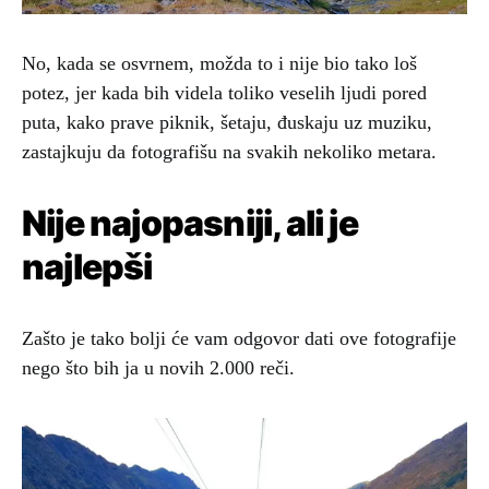
No, kada se osvrnem, možda to i nije bio tako loš
potez, jer kada bih videla toliko veselih ljudi pored
puta, kako prave piknik, šetaju, đuskaju uz muziku,
zastajkuju da fotografišu na svakih nekoliko metara.
Nije najopasniji, ali je
najlepši
Zašto je tako bolji će vam odgovor dati ove fotografije
nego što bih ja u novih 2.000 reči.