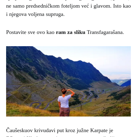
ne samo predsedničkom foteljom već i glavom. Isto kao
i njegova voljena supruga.
Postavite sve ovo kao
ram za sliku
Transfagarašana.
Čaušeskuov krivudavi put kroz južne Karpate je