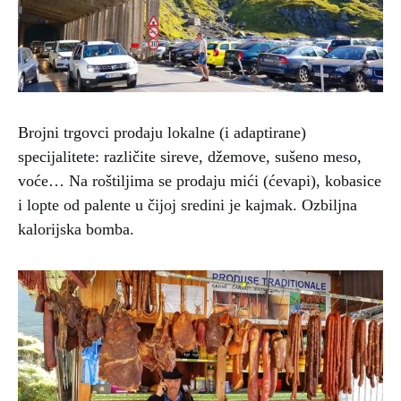
Brojni trgovci prodaju lokalne (i adaptirane)
specijalitete: različite sireve, džemove, sušeno meso,
voće… Na roštiljima se prodaju mići (ćevapi), kobasice
i lopte od palente u čijoj sredini je kajmak. Ozbiljna
kalorijska bomba.