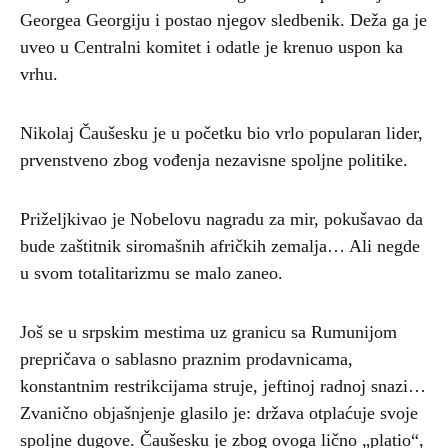
Georgea Georgiju i postao njegov sledbenik. Deža ga je
uveo u Centralni komitet i odatle je krenuo uspon ka
vrhu.
Nikolaj Čaušesku je u početku bio vrlo popularan lider,
prvenstveno zbog vođenja nezavisne spoljne politike.
Priželjkivao je Nobelovu nagradu za mir, pokušavao da
bude zaštitnik siromašnih afričkih zemalja… Ali negde
u svom totalitarizmu se malo zaneo.
Još se u srpskim mestima uz granicu sa Rumunijom
prepričava o sablasno praznim prodavnicama,
konstantnim restrikcijama struje, jeftinoj radnoj snazi…
Zvanično objašnjenje glasilo je: država otplaćuje svoje
spoljne dugove. Čaušesku je zbog ovoga lično „platio“,