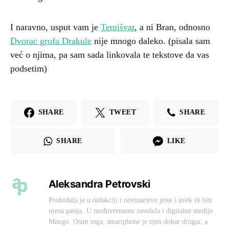
I naravno, usput vam je
Temišvar
, a ni Bran, odnosno
Dvorac grofa Drakule
nije mnogo daleko. (pisala sam
već o njima, pa sam sada linkovala te tekstove da vas
podsetim)
SHARE
TWEET
SHARE
SHARE
LIKE
Aleksandra Petrovski
Prohodala je u redakciji i novinarstvo jeste i uvek će biti
njena pasija. U međuvremenu zavolela i digitalne medije.
Mnogo. Osim toga, smartphone je njen dobar drugar, a