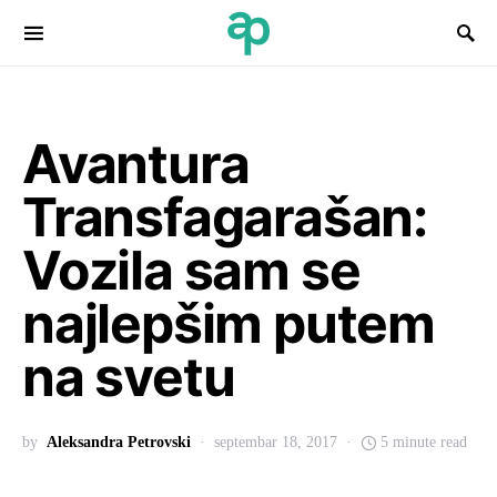
Search for:
Avantura
Transfagarašan:
Vozila sam se
najlepšim putem
na svetu
by
Aleksandra Petrovski
septembar 18, 2017
5 minute read