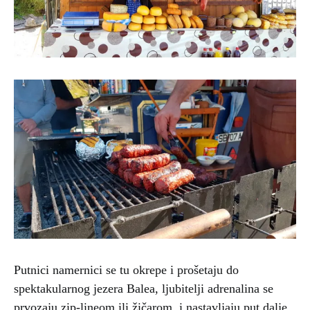
Putnici namernici se tu okrepe i prošetaju do
spektakularnog jezera Balea, ljubitelji adrenalina se
prvozaju zip-lineom ili žičarom, i nastavljaju put dalje.