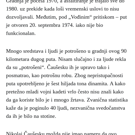
Gradnja je počela 1970, a asfaltiranje je trajalo sve do
1980. uz prekide kada loši vremenski uslovi to nisu
dozvoljavali. Međutim, pod „Vođinim“ pritiskom – put
je otvoren 20. septembra 1974. iako nije bio
funkcionalan.
Mnogo sredstava i ljudi je potrošeno u gradnji ovog 90
kilometara dugog puta. Nisam slučajno i za ljude rekla
da su „potrošeni“. Čaušesku ih je upravo tako i
posmatrao, kao potrošnu robu. Zbog nepristupačnosti
puta upotrebljeno je šest hiljada tona dinamita. A kako
pretežno mladi vojni kadeti vrlo često nisu znali kako
da ga koriste bilo je i mnogo žrtava. Zvanična statistika
kaže da je poginulo 40 ljudi, nezvanična svedočanstva
da ih je bilo na stotine.
Nikolaj Čaušesku možda nije imao nameru da ovo