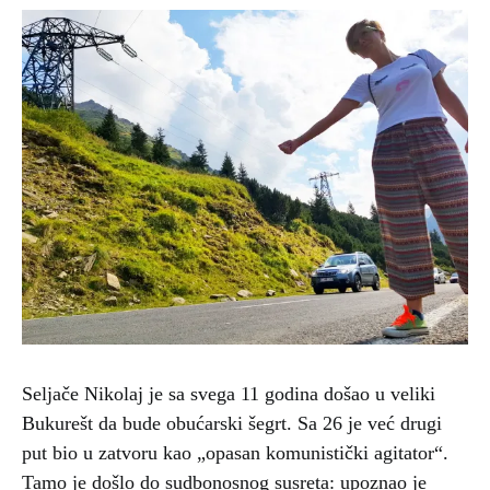
Seljače Nikolaj je sa svega 11 godina došao u veliki
Bukurešt da bude obućarski šegrt. Sa 26 je već drugi
put bio u zatvoru kao „opasan komunistički agitator“.
Tamo je došlo do sudbonosnog susreta: upoznao je