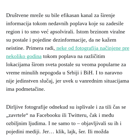
Društvene mreže su bile efikasan kanal za širenje
informacija tokom nedavnih poplava koje su zadesile
region i to smo već apsolvirali. Istom brzinom viralne
su postale i pojedine dezinformacije, da ne kažem
neistine. Primera radi,
neke od fotografija načinjene pre
nekoliko godina
tokom poplava na različitim
lokacijama širom sveta postale su veoma popularne za
vreme minulih nepogoda u Srbiji i BiH. I to naravno
nije jedinstven slučaj, jer uvek u vanrednim situacijama
ima podmetačine.
Dirljive fotografije odnekud su isplivale i za tili čas se
„zavrtele“ na Facebooku ili Twitteru, čak i među
ozbiljnim ljudima. I ne samo to – objavljivali su ih i
pojedini mediji. Jer… klik, lajk, šer. Ili možda