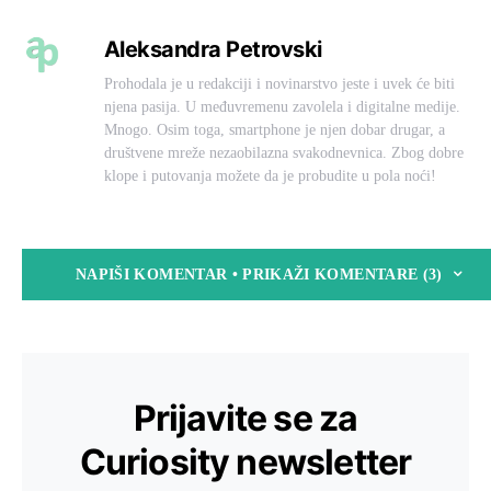
Aleksandra Petrovski
Prohodala je u redakciji i novinarstvo jeste i uvek će biti
njena pasija. U međuvremenu zavolela i digitalne medije.
Mnogo. Osim toga, smartphone je njen dobar drugar, a
društvene mreže nezaobilazna svakodnevnica. Zbog dobre
klope i putovanja možete da je probudite u pola noći!
NAPIŠI KOMENTAR • PRIKAŽI KOMENTARE (3)
Prijavite se za
Curiosity newsletter