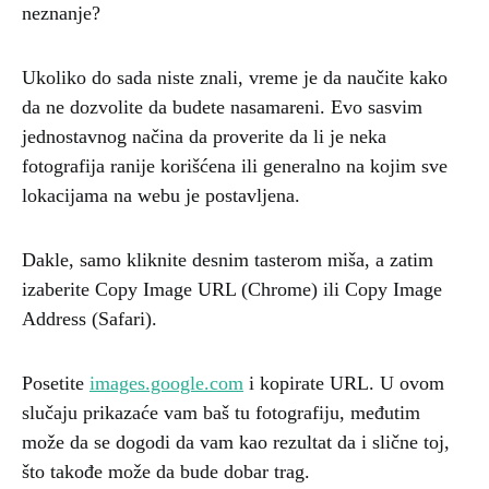
neznanje?
Ukoliko do sada niste znali, vreme je da naučite kako
da ne dozvolite da budete nasamareni. Evo sasvim
jednostavnog načina da proverite da li je neka
fotografija ranije korišćena ili generalno na kojim sve
lokacijama na webu je postavljena.
Dakle, samo kliknite desnim tasterom miša, a zatim
izaberite Copy Image URL (Chrome) ili Copy Image
Address (Safari).
Posetite
images.google.com
i kopirate URL. U ovom
slučaju prikazaće vam baš tu fotografiju, međutim
može da se dogodi da vam kao rezultat da i slične toj,
što takođe može da bude dobar trag.