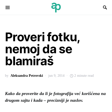
Search for:
Proveri fotku,
nemoj da se
blamiraš
by
Aleksandra Petrovski
jun 9, 2014
2 minute read
Kako da proverite da li je fotografija već korišćena na
drugom sajtu i kada – precizniji je naslov.