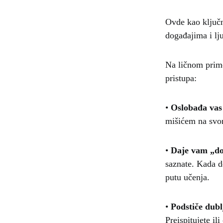
Ovde kao ključn
događajima i lj
Na ličnom prim
pristupa:
•
Oslobađa vas 
mišićem na svom
•
Daje vam „doz
saznate. Kada de
putu učenja.
•
Podstiče dubl
Preispitujete il