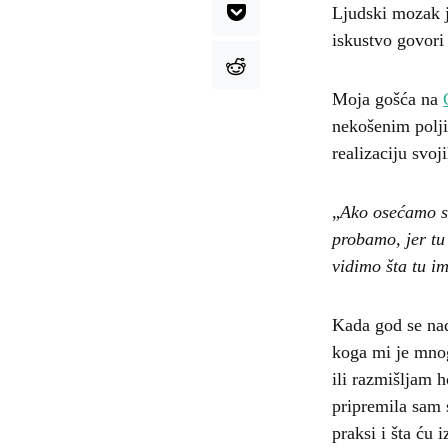
Ljudski mozak j
iskustvo govori 
Moja gošća na
nekošenim polji
realizaciju svoji
„
Ako osećamo st
probamo, jer tu
vidimo šta tu i
Kada god se nađ
koga mi je mnog
ili razmišljam 
pripremila sam 
praksi i šta ću 