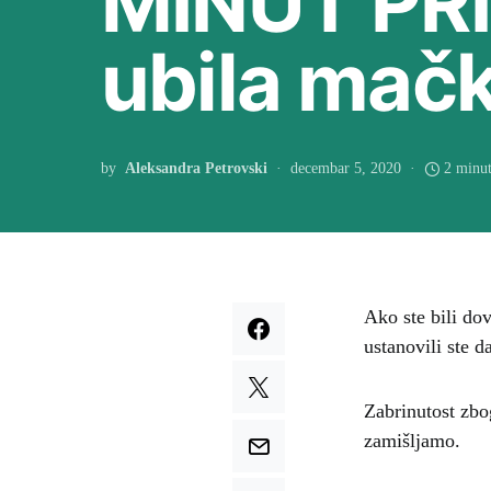
MINUT PRI
ubila mač
by
Aleksandra Petrovski
decembar 5, 2020
2 minut
Ako ste bili dov
ustanovili ste 
Zabrinutost zbo
zamišljamo.