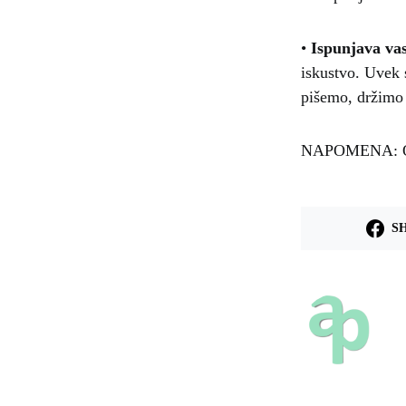
•
Ispunjava va
iskustvo. Uvek 
pišemo, držimo 
NAPOMENA: Ovo 
S