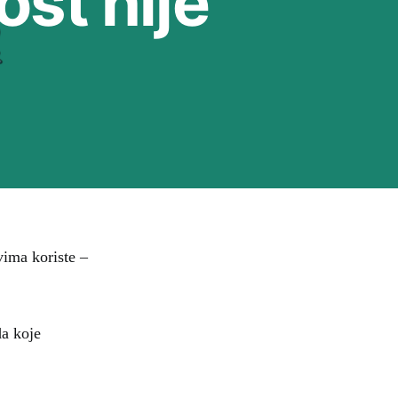
st nije
ovima koriste –
da koje