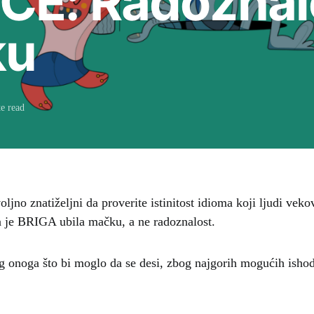
ČE: Radoznalo
ku
e read
oljno znatiželjni da proverite istinitost idioma koji ljudi vek
da je BRIGA ubila mačku, a ne radoznalost.
g onoga što bi moglo da se desi, zbog najgorih mogućih isho