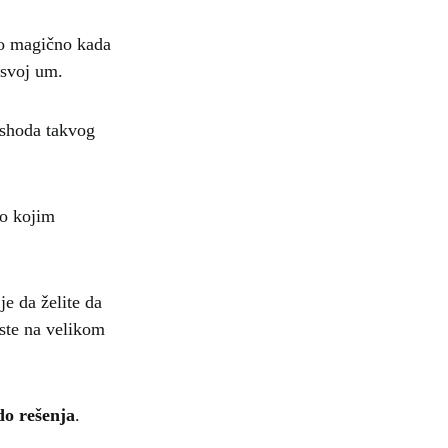
to magično kada
 svoj um.
ishoda takvog
lo kojim
je da želite da
 ste na velikom
do rešenja
.