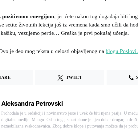
s pozitivnom energijom
, jer ćete nakon tog događaja biti bog
se setite životnih lekcija još iz vremena kada smo učili da h
kašiku, vezujemo pertle… Greška je prvi pokušaj učenja.
je deo mog teksta u celosti objavljenog na
blogu Poslovi.
HARE
TWEET
Aleksandra Petrovski
Prohodala je u redakciji i novinarstvo jeste i uvek će biti njena pasija. U međ
digitalne medije. Mnogo. Osim toga, smartphone je njen dobar drugar, a druš
nezaobilazna svakodnevnica. Zbog dobre klope i putovanja možete da je probu