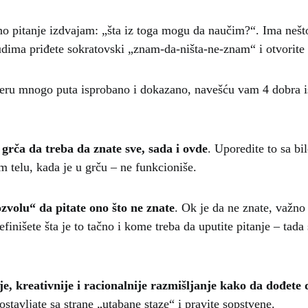
o pitanje izdvajam: „šta iz toga mogu da naučim?“. Ima neš
udima priđete sokratovski „znam-da-ništa-ne-znam“ i otvorite
eru mnogo puta isprobano i dokazano, navešću vam 4 dobra 
grča da treba da znate sve, sada i ovde
. Uporedite to sa bi
 telu, kada je u grču – ne funkcioniše.
volu“ da pitate ono što ne znate
. Ok je da ne znate, važno 
finišete šta je to tačno i kome treba da uputite pitanje – tada
je, kreativnije i racionalnije razmišljanje kako da dođete 
i ostavljate sa strane „utabane staze“ i pravite sopstvene.