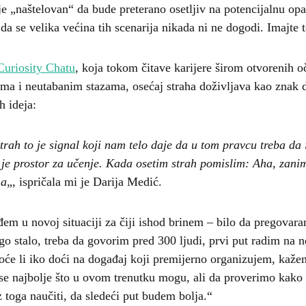
e „naštelovan“ da bude preterano osetljiv na potencijalnu op
da se velika većina tih scenarija nikada ni ne dogodi. Imajte 
Curiosity Chatu
, koja tokom čitave karijere širom otvorenih o
ma i neutabanim stazama, osećaj straha doživljava kao znak 
h ideja:
rah to je signal koji nam telo daje da u tom pravcu treba da
 je prostor za učenje. Kada osetim strah pomislim: Aha, zani
ma
„, ispričala mi je Darija Medić.
em u novoj situaciji za čiji ishod brinem – bilo da pregovar
o stalo, treba da govorim pred 300 ljudi, prvi put radim na 
hoće li iko doći na događaj koji premijerno organizujem, kaže
se najbolje što u ovom trenutku mogu, ali da proverimo kako 
iz toga naučiti, da sledeći put budem bolja.“