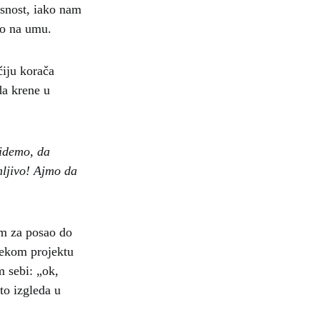
asnost, iako nam
to na umu.
čiju korača
da krene u
 idemo, da
mljivo! Ajmo da
am za posao do
nekom projektu
m sebi: „ok,
to izgleda u