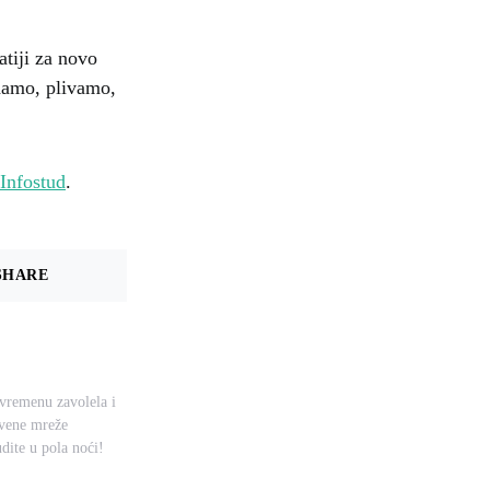
atiji za novo
odamo, plivamo,
Infostud
.
SHARE
uvremenu zavolela i
tvene mreže
dite u pola noći!