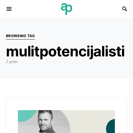
Search for:
BROWSING TAG
mulitpotencijalisti
2 posts