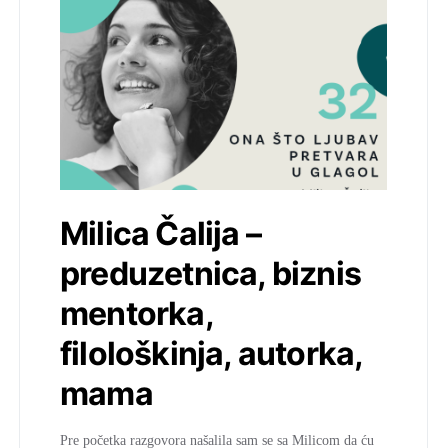
Milica Čalija –
preduzetnica, biznis
mentorka,
filološkinja, autorka,
mama
Pre početka razgovora našalila sam se sa Milicom da ću