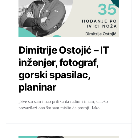
Dimitrije Ostojić – IT
inženjer, fotograf,
gorski spasilac,
planinar
„Sve što sam imao priliku da radim i imam, daleko
prevazilazi ono što sam mislio da postoji. Iako…