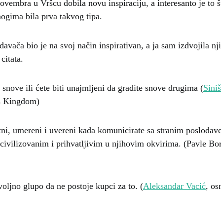
ovembra u Vršcu dobila novu inspiraciju, a interesanto je to š
ogima bila prva takvog tipa.
avača bio je na svoj način inspirativan, a ja sam izdvojila nj
citata.
 snove ili ćete biti unajmljeni da gradite snove drugima (
Sini
s Kingdom)
tni, umereni i uvereni kada komunicirate sa stranim posloda
e civilizovanim i prihvatljivim u njihovim okvirima. (Pavle Bo
voljno glupo da ne postoje kupci za to. (
Aleksandar Vacić
, os