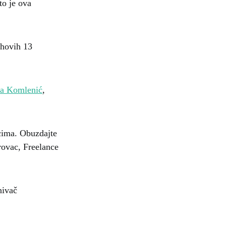
to je ova
ihovih 13
ša Komlenić
,
vcima. Obuzdajte
rovac, Freelance
nivač