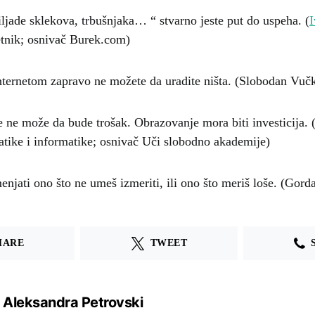
iljade sklekova, trbušnjaka… “ stvarno jeste put do uspeha. (
I
etnik; osnivač Burek.com)
nternetom zapravo ne možete da uradite ništa. (Slobodan Vuč
 ne može da bude trošak. Obrazovanje mora biti investicija. 
tike i informatike; osnivač Uči slobodno akademije)
njati ono što ne umeš izmeriti, ili ono što meriš loše. (Gor
HARE
TWEET
Aleksandra Petrovski