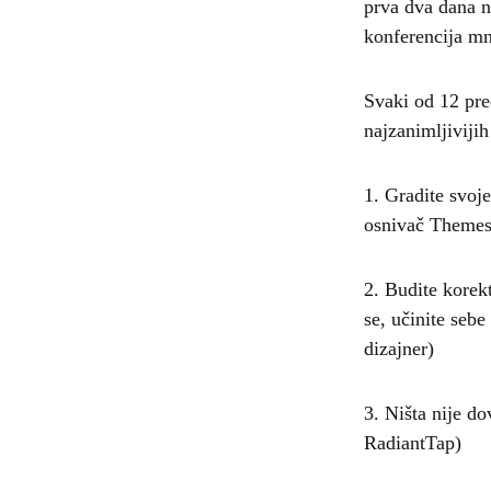
prva dva dana n
konferencija mn
Svaki od 12 pred
najzanimljivijih 
1. Gradite svoje
osnivač Theme
2. Budite korek
se, učinite seb
dizajner)
3. Ništa nije do
RadiantTap)