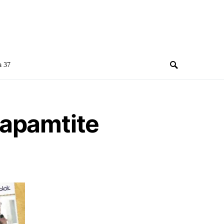
a 37
zapamtite