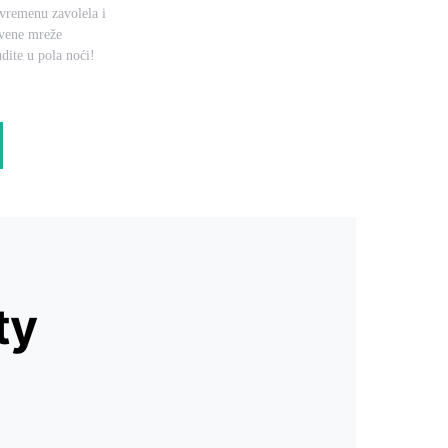
uvremenu zavolela i
tvene mreže
dite u pola noći!
ty