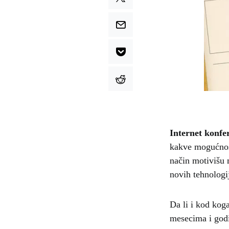
Internet konfe
kakve mogućnost
način motivišu m
novih tehnologi
Da li i kod kog
mesecima i godi