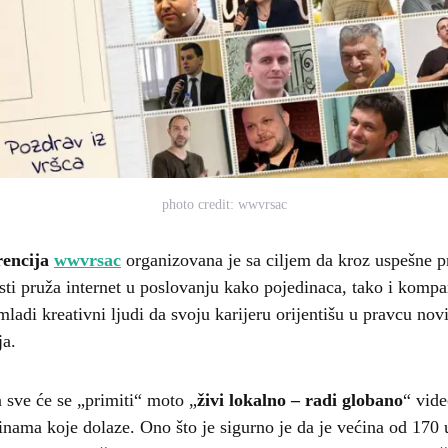
photo credit: wwvrsac
rencija
wwvrsac
organizovana je sa ciljem da kroz uspešne 
i pruža internet u poslovanju kako pojedinaca, tako i kompani
ladi kreativni ljudi da svoju karijeru orijentišu u pravcu nov
ja.
a sve će se „primiti“ moto „
živi lokalno – radi globano
“ vid
nama koje dolaze. Ono što je sigurno je da je većina od 170