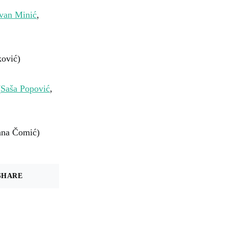
van Minić
,
ković)
(
Saša Popović
,
dana Čomić)
SHARE