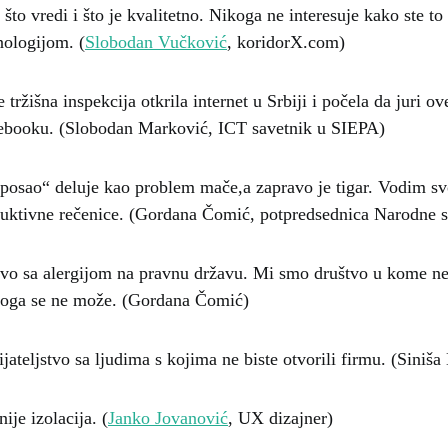
 što vredi i što je kvalitetno. Nikoga ne interesuje kako ste to u
ologijom. (
Slobodan Vučković
, koridorX.com)
 tržišna inspekcija otkrila internet u Srbiji i počela da juri ov
ebooku. (Slobodan Marković, ICT savetnik u SIEPA)
 posao“ deluje kao problem mače,a zapravo je tigar. Vodim svo
duktivne rečenice. (Gordana Čomić, potpredsednica Narodne s
vo sa alergijom na pravnu državu. Mi smo društvo u kome ne
 toga se ne može. (Gordana Čomić)
ijateljstvo sa ljudima s kojima ne biste otvorili firmu. (Siniš
ije izolacija. (
Janko Jovanović
, UX dizajner)