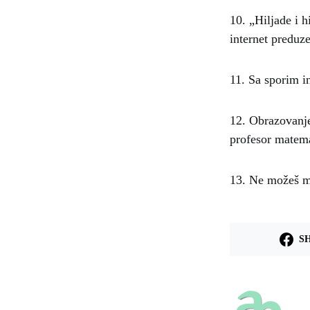
10. „Hiljade i h
internet preduz
11. Sa sporim i
12. Obrazovanje
profesor matema
13. Ne možeš me
S