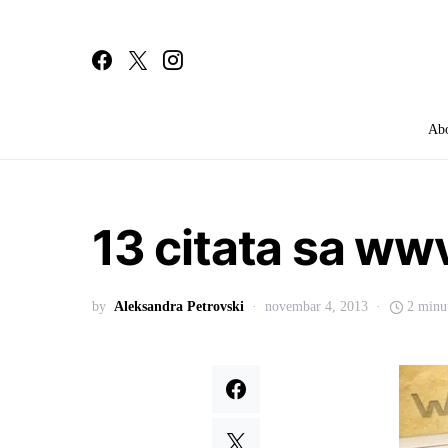
Ab
Search for:
13 citata sa ww
by
Aleksandra Petrovski
novembar 4, 2013
2 minu