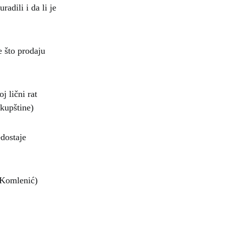
radili i da li je
e što prodaju
j lični rat
kupštine)
dostaje
a Komlenić)