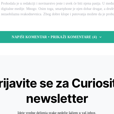
Prohodala je u redakciji i novinarstvo jeste i uvek će biti njena pasija. U međ
digitalne medije. Mnogo. Osim toga, smartphone je njen dobar drugar, a druš
nezaobilazna svakodnevnica. Zbog dobre klope i putovanja možete da je probu
NAPIŠI KOMENTAR • PRIKAŽI KOMENTARE (4)
rijavite se za Curiosi
newsletter
Ideje vredne deljenja svake nedelje šaljem u vaš inbox.