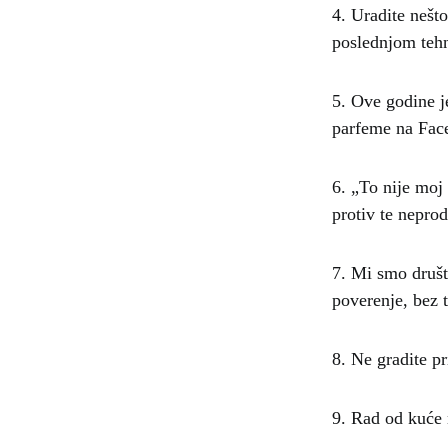
4. Uradite nešto
poslednjom tehn
5. Ove godine je
parfeme na Fac
6. „To nije moj
protiv te nepro
7. Mi smo društ
poverenje, bez
8. Ne gradite pr
9. Rad od kuće n