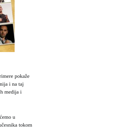
primere pokaže
ja i na taj
ih medija i
ećemo u
 učesnika tokom