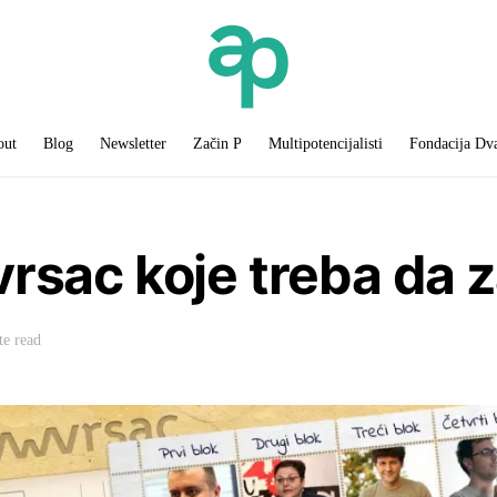
out
Blog
Newsletter
Začin P
Multipotencijalisti
Fondacija Dv
vrsac koje treba da 
te read