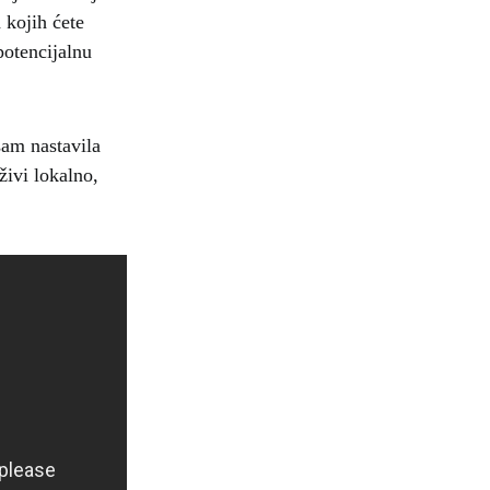
 kojih ćete
potencijalnu
sam nastavila
živi lokalno,