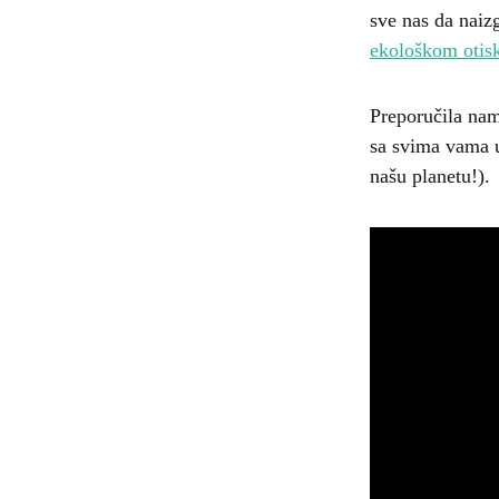
sve nas da nai
ekološkom otis
Preporučila na
sa svima vama uz
našu planetu!).