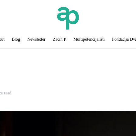
out
Blog
Newsletter
Začin P
Multipotencijalisti
Fondacija Dv
te read