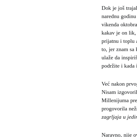
Dok je još traj
narednu godinu 
vikenda oktobra
kakav je on lik,
prijatnu i topl
to, jer znam sa 
ulaže da inspir
podržite i kada 
Već nakon prvo
Nisam izgovoril
Millenijuma pre
progovorila než
zagrljaja u jed
Naravno, nije ov