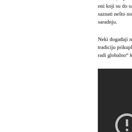
oni koji su do 
saznati nešto no
saradnju.
Neki događaji n
tradiciju prikup
radi globalno“ 