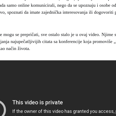
sada samo online komunicirali, nego da se upoznaju i osobe od
vo, spoznati da imate zajednička interesovanja ili dogovoriti 
e mogu se prepričati, sve ostalo stalo je u ovaj video. Njime 
ljanja najupečatljivijih citata sa konferencije koja promoviše „
kao način života.