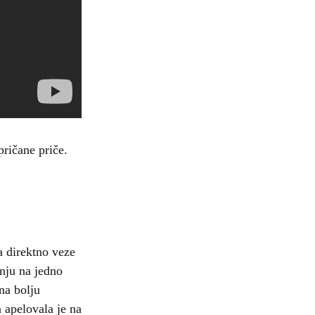
pričane priče.
a direktno veze
nju na jedno
na bolju
 apelovala je na