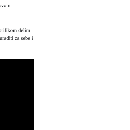
 svom
prilikom delim
uraditi za sebe i