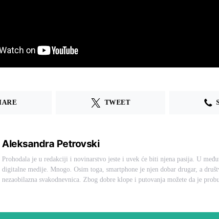
HARE
TWEET
Aleksandra Petrovski
Prohodala je u redakciji i novinarstvo jeste i uvek će biti njena pasija. U međ
digitalne medije. Mnogo. Osim toga, smartphone je njen dobar drugar, a druš
nezaobilazna svakodnevnica. Zbog dobre klope i putovanja možete da je probu