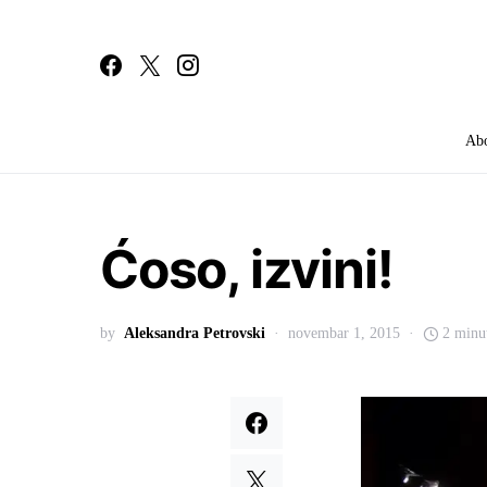
Ab
Search for:
Ćoso, izvini!
by
Aleksandra Petrovski
novembar 1, 2015
2 minu