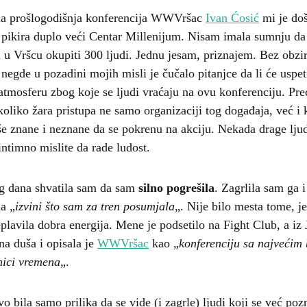
ala prošlogodišnja konferencija WWVršac
Ivan Ćosić
mi je do
pikira duplo veći Centar Millenijum. Nisam imala sumnju da
 u Vršcu okupiti 300 ljudi. Jednu jesam, priznajem. Bez obzi
 negde u pozadini mojih misli je čučalo pitanjce da li će uspet
u atmosferu zbog koje se ljudi vraćaju na ovu konferenciju. Pr
koliko žara pristupa ne samo organizaciji tog događaja, već i 
iše znane i neznane da se pokrenu na akciju. Nekada drage lju
intimno mislite da rade ludost.
g dana shvatila sam da sam
silno pogrešila
. Zagrlila sam ga i
a „
izvini što sam za tren posumjala
„. Nije bilo mesta tome, je
plavila dobra energija. Mene je podsetilo na Fight Club, a iz 
na duša i opisala je
WWVršac
kao „
konferenciju sa najvećim
inici vremena
„.
o bila samo prilika da se vide (i zagrle) ljudi koji se već pozn