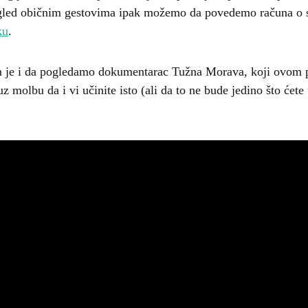
zgled običnim gestovima ipak možemo da povedemo računa o
ku
.
m je i da pogledamo dokumentarac Tužna Morava, koji ovom 
 molbu da i vi učinite isto (ali da to ne bude jedino što ćete 