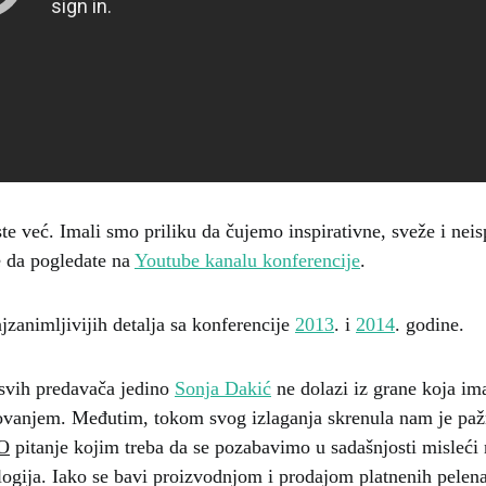
ste već. Imali smo priliku da čujemo inspirativne, sveže i neis
e da pogledate na
Youtube kanalu konferencije
.
ajzanimljivijih detalja sa konferencije
2013
. i
2014
. godine.
svih predavača jedino
Sonja Dakić
ne dolazi iz grane koja im
lovanjem. Međutim, tokom svog izlaganja skrenula nam je paž
O
pitanje kojim treba da se pozabavimo u sadašnjosti misleći 
ogija. Iako se bavi proizvodnjom i prodajom platnenih pelena