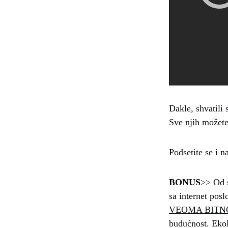
Dakle, shvatili 
Sve njih možet
Podsetite se i n
BONUS
>> Od 
sa internet pos
VEOMA BITN
budućnost. Ekol