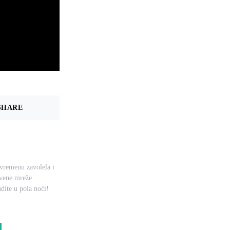
SHARE
uvremenu zavolela i
tvene mreže
dite u pola noći!