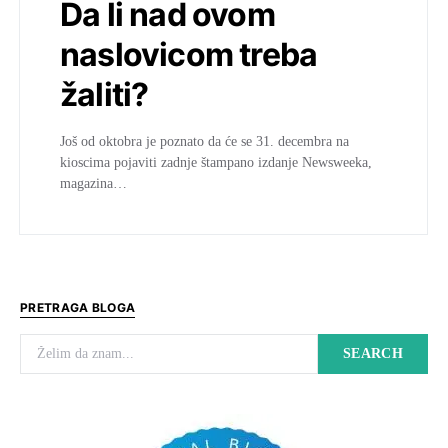
Da li nad ovom
naslovicom treba
žaliti?
Još od oktobra je poznato da će se 31. decembra na
kioscima pojaviti zadnje štampano izdanje Newsweeka,
magazina…
PRETRAGA BLOGA
Search for:
SEARCH