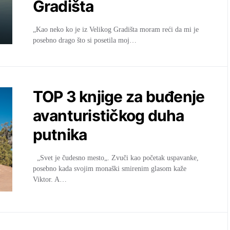
Gradišta
„Kao neko ko je iz Velikog Gradišta moram reći da mi je
posebno drago što si posetila moj…
TOP 3 knjige za buđenje
avanturističkog duha
putnika
„Svet je čudesno mesto„. Zvuči kao početak uspavanke,
posebno kada svojim monaški smirenim glasom kaže
Viktor. A…