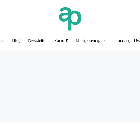
out
Blog
Newsletter
Začin P
Multipotencijalisti
Fondacija Dv