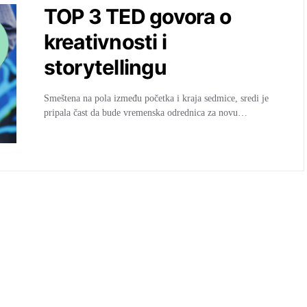
TOP 3 TED govora o
kreativnosti i
storytellingu
Smeštena na pola između početka i kraja sedmice, sredi je
pripala čast da bude vremenska odrednica za novu…